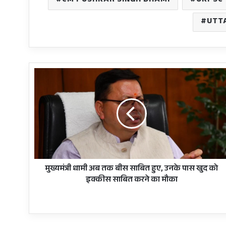
CM PUSHKAR SINGH DHAMI
UKPSC
UTT
मुख्यमंत्री
धामी
अब
तक
बीस
साबित
हुए,
उनके
पास
खुद
मुख्यमंत्री धामी अब तक बीस साबित हुए, उनके पास खुद को
को
इक्कीस साबित करने का मौका
इक्कीस
साबित
करने
का