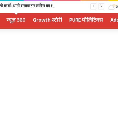
धराली आपदा की पहली बरसी: धामी सरकार पर कांग्रेस का हमला, डॉ. प्रतिमा- पुनर्वास और मुआवजे में पूरी तरह नाकाम
D
न्यूज़ 360
Growth स्टोरी
PURE पॉलिटिक्स
Add