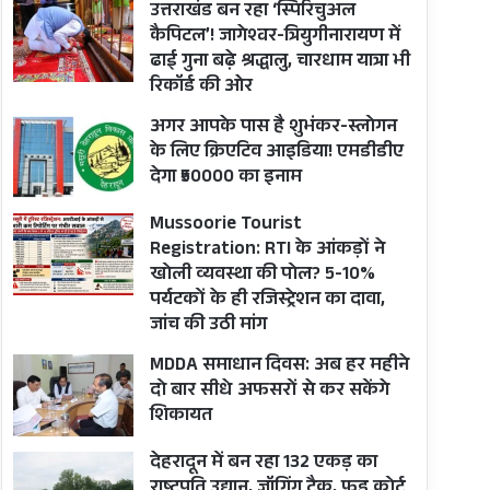
उत्तराखंड बन रहा ‘स्पिरिचुअल
कैपिटल’! जागेश्वर-त्रियुगीनारायण में
ढाई गुना बढ़े श्रद्धालु, चारधाम यात्रा भी
रिकॉर्ड की ओर
अगर आपके पास है शुभंकर-स्लोगन
के लिए क्रिएटिव आइडिया! एमडीडीए
देगा ₹50000 का इनाम
Mussoorie Tourist
Registration: RTI के आंकड़ों ने
खोली व्यवस्था की पोल? 5-10%
पर्यटकों के ही रजिस्ट्रेशन का दावा,
जांच की उठी मांग
MDDA समाधान दिवस: अब हर महीने
दो बार सीधे अफसरों से कर सकेंगे
शिकायत
देहरादून में बन रहा 132 एकड़ का
राष्ट्रपति उद्यान, जॉगिंग ट्रैक, फूड कोर्ट