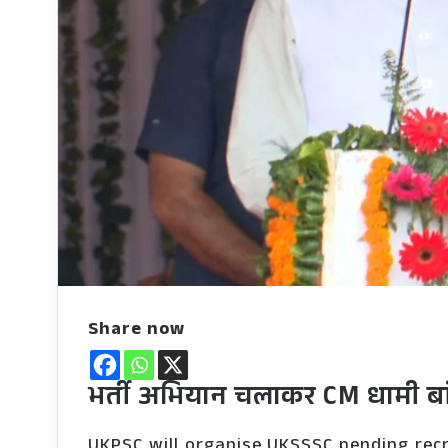
Share now
भर्ती अभियान चलाकर CM धामी बांट
UKPSC will organise UKSSSC pending re