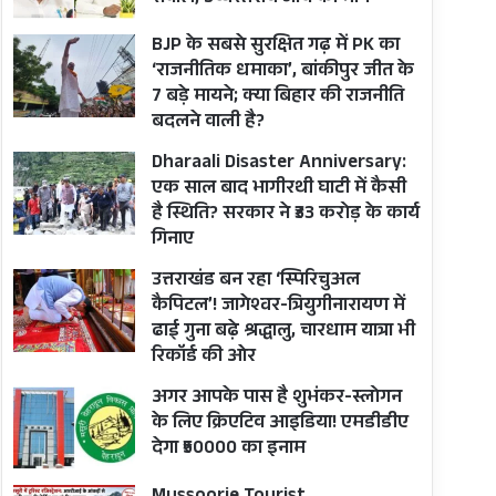
BJP के सबसे सुरक्षित गढ़ में PK का
‘राजनीतिक धमाका’, बांकीपुर जीत के
7 बड़े मायने; क्या बिहार की राजनीति
बदलने वाली है?
Dharaali Disaster Anniversary:
एक साल बाद भागीरथी घाटी में कैसी
है स्थिति? सरकार ने ₹33 करोड़ के कार्य
गिनाए
उत्तराखंड बन रहा ‘स्पिरिचुअल
कैपिटल’! जागेश्वर-त्रियुगीनारायण में
ढाई गुना बढ़े श्रद्धालु, चारधाम यात्रा भी
रिकॉर्ड की ओर
अगर आपके पास है शुभंकर-स्लोगन
के लिए क्रिएटिव आइडिया! एमडीडीए
देगा ₹50000 का इनाम