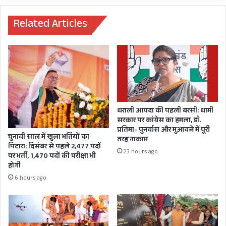
जनसैलाब,
एवं आध्यात्मिक पर्यटन के माध्यम से प्रदेश की छवि को
पर
300
पलीता!
निखारने का भी कार्य करते हैं। उन्होंने कहा कि हमें अपने
करोड़
Related Articles
की
प्रदेश के ऐसे होनहार कलाकारों पर गर्व है।
दी
इस अवसर पर कैबिनेट मंत्री गणेश जोशी सहित उत्तराखण्ड
सौगात,
गिंज्याली
सिनेमा जगत से संबंधित लोग भी उपस्थित रहे।
थाम
कूटा
लाल
धान
धराली आपदा की पहली बरसी: धामी
चलाया
सरकार पर कांग्रेस का हमला, डॉ.
चरखा
प्रतिमा- पुनर्वास और मुआवजे में पूरी
चुनावी साल में खुला भर्तियों का
तरह नाकाम
पिटारा: दिसंबर से पहले 2,477 पदों
23 hours ago
पर भर्ती, 1,470 पदों की परीक्षा भी
होगी
6 hours ago