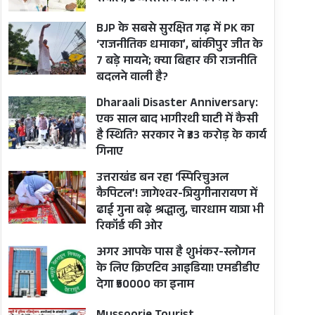
BJP के सबसे सुरक्षित गढ़ में PK का
‘राजनीतिक धमाका’, बांकीपुर जीत के
7 बड़े मायने; क्या बिहार की राजनीति
बदलने वाली है?
Dharaali Disaster Anniversary:
एक साल बाद भागीरथी घाटी में कैसी
है स्थिति? सरकार ने ₹33 करोड़ के कार्य
गिनाए
उत्तराखंड बन रहा ‘स्पिरिचुअल
कैपिटल’! जागेश्वर-त्रियुगीनारायण में
ढाई गुना बढ़े श्रद्धालु, चारधाम यात्रा भी
रिकॉर्ड की ओर
अगर आपके पास है शुभंकर-स्लोगन
के लिए क्रिएटिव आइडिया! एमडीडीए
देगा ₹50000 का इनाम