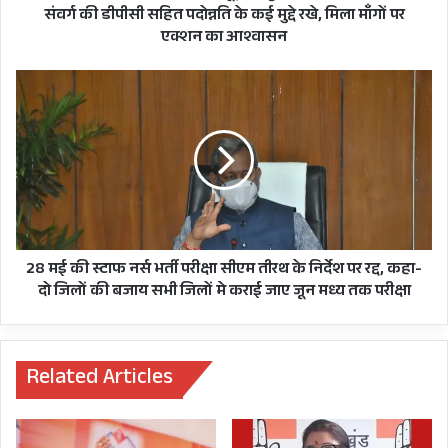
सचिव
भी हुए.
संवर्ग की डीपीसी सहित पदोन्नति के कई मुद्दे रखे, मिला माँगों पर
संवर्ग
एक्शन का आश्वासन
राज्य में
की
फिलहाल
डीपीसी
28
सहित
मई
कोविड के
पदोन्नति
की
63 हजार
के
स्टाफ
कई
नर्स
373 एक्टिव
मुद्दे
भर्ती
केस.
रखे,
परीक्षा
मिला
सीएम
राज्य में अब
माँगों
तीरथ
तक 3 लाख
पर
के
28 मई की स्टाफ नर्स भर्ती परीक्षा सीएम तीरथ के निर्देश पर रद्द, कहा-
एक्शन
निर्देश
दो जिलों की बजाय सभी जिलों मे कराई जाए जून मध्य तक परीक्षा
7 हजार
का
पर
566
आश्वासन
रद्द,
कहा-
संक्रमित
दो
Related Articles
मरीजों की
जिलों
की
हो चुकी है
बजाय