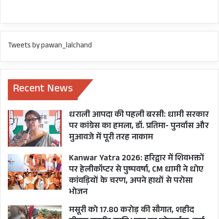
उधमसिंह
नगर में
383,
Tweets by pawan_lalchand
चमोली में
238,
बागेश्वर में
Recent News
215,
रुद्रप्रयाग में
धराली आपदा की पहली बरसी: धामी सरकार
193,
पर कांग्रेस का हमला, डॉ. प्रतिमा- पुनर्वास और
मुआवजे में पूरी तरह नाकाम
अल्मोड़ा में
187,पिथौरा
Kanwar Yatra 2026: हरिद्वार में शिवभक्तों
गढ़ में 178,
पर हेलीकॉप्टर से पुष्पवर्षा, CM धामी ने धोए
कांवड़ियों के चरण, अपने हाथों से परोसा
पौड़ी में 177,
भोजन
टिहरी में
मसूरी को 17.80 करोड़ की सौगात, शहीद
129,