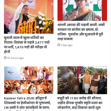
पुष्टि.
सभी
जिलों
राज्य में अब
मे
तक 5 हजार
कराई
600 कोविड
जाए
धराली आपदा की पहली बरसी: धामी
जून
सरकार पर कांग्रेस का हमला, डॉ.
पॉजिटिव
मध्य
प्रतिमा- पुनर्वास और मुआवजे में पूरी
मरीजों की
चुनावी साल में खुला भर्तियों का
तक
तरह नाकाम
पिटारा: दिसंबर से पहले 2,477 पदों
परीक्षा
हो चुकी है
1 day ago
पर भर्ती, 1,470 पदों की परीक्षा भी
होगी
मौत.
10 hours ago
राज्य में अब
तक 2 लाख
33 हजार
266
संक्रमित
Kanwar Yatra 2026: हरिद्वार में
मसूरी को 17.80 करोड़ की सौगात,
मरीज हो
शिवभक्तों पर हेलीकॉप्टर से पुष्पवर्षा,
शहीद दीपक पुण्डीर स्मृति भवन का
चुके हैं
CM धामी ने धोए कांवड़ियों के चरण,
लोकार्पण, कई विकास कार्य शुरू