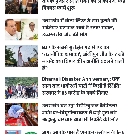
दीपक पुण्डीर स्मृति भवन का लोकार्पण, कई
उत्तरकाशी
विकास कार्य शुरू
में 89 और
उत्तराखंड में वोटर लिस्ट से नाम हटाने की
चंपावत में
साजिश? यशपाल आर्य ने उठाए सवाल,
हुई 48 नए
उच्चस्तरीय जांच की मांग
कोविड
BJP के सबसे सुरक्षित गढ़ में PK का
पॉजिटिव
‘राजनीतिक धमाका’, बांकीपुर जीत के 7 बड़े
मरीजों की
मायने; क्या बिहार की राजनीति बदलने वाली
है?
पुष्टि.
Dharaali Disaster Anniversary: एक
साल बाद भागीरथी घाटी में कैसी है स्थिति?
सरकार ने ₹33 करोड़ के कार्य गिनाए
उत्तराखंड बन रहा ‘स्पिरिचुअल कैपिटल’!
जागेश्वर-त्रियुगीनारायण में ढाई गुना बढ़े
श्रद्धालु, चारधाम यात्रा भी रिकॉर्ड की ओर
अगर आपके पास है शुभंकर-स्लोगन के लिए