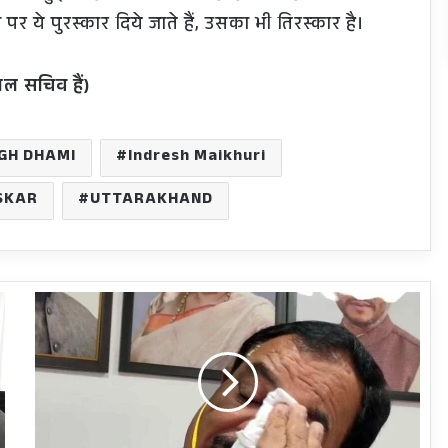
र ये पुरस्कार दिये जाते हैं, उसका भी तिरस्कार है।
ल सचिव हैं)
GH DHAMI
Indresh Maikhuri
SKAR
UTTARAKHAND
ADDA
IN-
DEPTH
मंत्री
हरक
सिंह
रावत