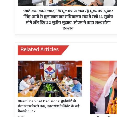
चल
रहे
मुख्यमंत्री
‘बातें कम काम ज्यादा’ के मूलमंत्र पर चल रहे मुख्यमंत्री पुष्कर
पुष्कर
सिंह धामी से मुलाकात कर सचिवालय संघ ने रखी 14 सूत्रीय
सिंह
माँगें और दिए 22 सूत्रीय सुझाव, सीएम ने कहा जल्द होगा
धामी
एक्शन
से
मुलाकात
कर
Related Articles
सचिवालय
संघ
ने
रखी
14
सूत्रीय
माँगें
और
दिए
22
Dhami Cabinet Decisions: हाईकोर्ट से
सूत्रीय
गंगा एक्सप्रेसवे तक, उत्तराखंड कैबिनेट के बड़े
सुझाव,
फैसले Click
सीएम