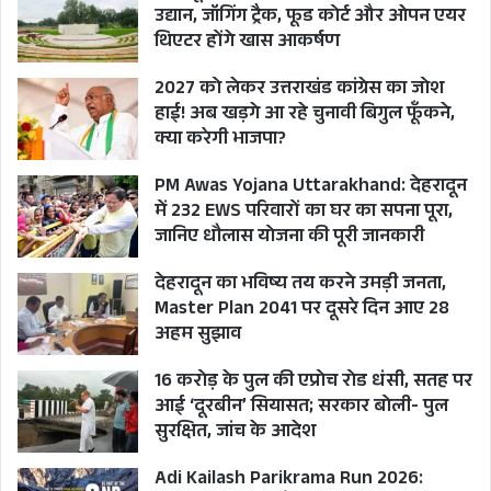
उद्यान, जॉगिंग ट्रैक, फूड कोर्ट और ओपन एयर
ही सभी प्रकार की अवस्थापना सुविधायें मौजूद हैं और
थिएटर होंगे खास आकर्षण
मुख्यमंत्री के मंत्र-सरलीकरण, निस्तारण, समाधान के तहत
2027 को लेकर उत्तराखंड कांग्रेस का जोश
कार्य करते हुये राज्य निरन्तर प्रगति कर रहा है।
हाई! अब खड़गे आ रहे चुनावी बिगुल फूँकने,
क्या करेगी भाजपा?
मुख्य सचिव राधा रतूड़ी ने कहा कि यह दशक उत्तराखण्ड
PM Awas Yojana Uttarakhand: देहरादून
का दशक होगा। उन्होंने कहा कि राज्य में निवेश को बढ़ावा
में 232 EWS परिवारों का घर का सपना पूरा,
देने के लिये हमने 30 नई नीतियां बनाई हैं तथा हमारा
जानिए धौलास योजना की पूरी जानकारी
उद्योग जगत से निरन्तर संवाद बना हुआ है। सीएम ने कहा
देहरादून का भविष्य तय करने उमड़ी जनता,
कि उद्योगों से सम्बन्धित जो भी समस्या होगी, उनका त्वरित
Master Plan 2041 पर दूसरे दिन आए 28
निस्तारण किया जायेगा ताकि उत्तराखण्ड इन्वेस्टमेंट में भी
अहम सुझाव
अग्रणी राज्य बन सके।
16 करोड़ के पुल की एप्रोच रोड धंसी, सतह पर
आई ‘दूरबीन’ सियासत; सरकार बोली- पुल
कार्यक्रम को अपर मुख्य सचिव आनन्द बर्द्धन, सचिव उद्योग
सुरक्षित, जांच के आदेश
विनय शंकर पाण्डेय ने भी संबोधित करते हुए अब तक हुए
Adi Kailash Parikrama Run 2026: