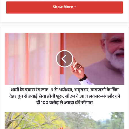
उत्तराखण्ड में बना है व्यापार, विकास और विश्वास
Show More
का वातावरण : मुख्यमंत्री
मुख्यमंत्री ने उद्योग विभाग के 64 अभ्यर्थियों को
वितरित किये नियुक्ति पत्र
धामी
के
प्रयास
रंग
लाए:
6
से
अयोध्या,
अमृतसर,
वाराणसी
धामी के प्रयास रंग लाए: 6 से अयोध्या, अमृतसर, वाराणसी के लिए
के
देहरादून से हवाई सेवा होगी शुरू, सीएम ने आज लक्सर-मंगलौर को
लिए
दी 100 करोड़ से ज्यादा की सौगात
देहरादून
से
केंद्र
हवाई
से
सेवा
559