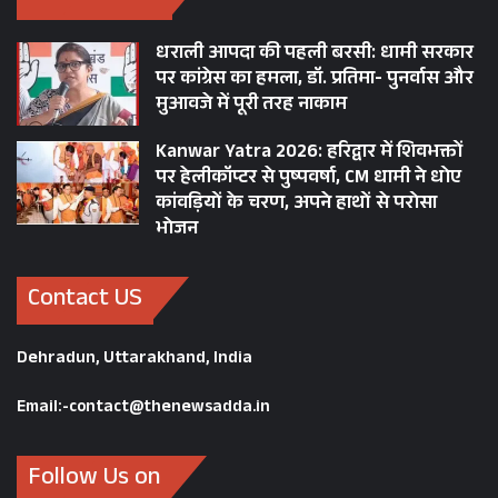
धराली आपदा की पहली बरसी: धामी सरकार
पर कांग्रेस का हमला, डॉ. प्रतिमा- पुनर्वास और
मुआवजे में पूरी तरह नाकाम
इस अवसर पर उपाध्यक्ष अवस्थापना अनुश्रवण परिषद
Kanwar Yatra 2026: हरिद्वार में शिवभक्तों
पर हेलीकॉप्टर से पुष्पवर्षा, CM धामी ने धोए
विश्वास डाबर, सचिव आर0 मीनाक्षी सुन्दरम, विशेष
कांवड़ियों के चरण, अपने हाथों से परोसा
सचिव डॉ0 पराग मधुकर धकाते, महानिदेशक सूचना
भोजन
बंशीधर तिवारी, उद्योग समूहों के प्रतिनिधि, उद्योगपति,
विभिन्न एसोसिएशनों के पदाधिकारियों सहित सम्बन्धित
Contact US
पदाधिकारी एवं अधिकारी उपस्थित थे।
Dehradun, Uttarakhand, India
Email:-contact@thenewsadda.in
Follow Us on