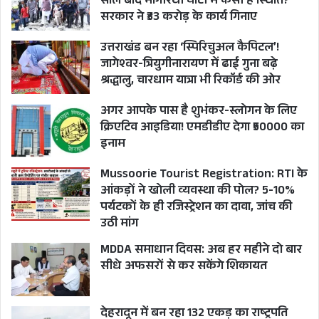
साल बाद भागीरथी घाटी में कैसी है स्थिति?
मुख्यमंत्री ने कहा कि हमने ग्लोबल इन्वेस्टर समिट के तहत
सरकार ने ₹33 करोड़ के कार्य गिनाए
हुए 3.56 लाख करोड़ के एमओयू को इसी तरह समय
उत्तराखंड बन रहा ‘स्पिरिचुअल कैपिटल’!
समय पर धरातल पर उतारने का काम आप सभी के
जागेश्वर-त्रियुगीनारायण में ढाई गुना बढ़े
सहयोग से किया जाएगा। हमारा प्रयास उत्तराखण्ड को देश
श्रद्धालु, चारधाम यात्रा भी रिकॉर्ड की ओर
का अग्रणी राज्य बनाने के साथ ही एक मॉडल स्टेट के रूप
अगर आपके पास है शुभंकर-स्लोगन के लिए
में विकसित करने का संकल्प है।
क्रिएटिव आइडिया! एमडीडीए देगा ₹50000 का
इनाम
मुख्यमंत्री ने इस मौके पर स्टार्टअप उत्तराखण्ड ग्राण्ड चेंलेंज
Mussoorie Tourist Registration: RTI के
2022-23 के विजेताओं-साक्षी एण्ड ग्रुप, अंकुश गर्ग,
आंकड़ों ने खोली व्यवस्था की पोल? 5-10%
सौम्यदीप एण्ड अभि, लव शर्मा, मयंक बिष्ट, अरूण शर्मा,
पर्यटकों के ही रजिस्ट्रेशन का दावा, जांच की
उठी मांग
तेजस एण्ड वंश, समृद्धि एण्ड गु्रप, समृद्धि एण्ड शिव साक्षी
MDDA समाधान दिवस: अब हर महीने दो बार
तथा कुलदीप बिष्ट को पुरस्कृत भी किया।
सीधे अफसरों से कर सकेंगे शिकायत
कार्यक्रम को कृषि मंत्री गणेश जोशी ने सम्बोधित करते हुये
कहा कि उत्तराखण्ड नित नये-नये कीर्तिमान स्थापित कर
देहरादून में बन रहा 132 एकड़ का राष्ट्रपति
रहा है तथा यहां उद्योगों के अनुकूल वातावरण होने के साथ