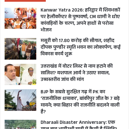
Kanwar Yatra 2026: हरिद्वार में शिवभक्तों
मुख्यमंत्री ने कहा कि प्रधानमंत्री नरेन्द्र मोदी ने इस दशक
पर हेलीकॉप्टर से पुष्पवर्षा, CM धामी ने धोए
को उत्तराखण्ड का दशक कहा है। प्रधानमंत्री का इस राज्य
कांवड़ियों के चरण, अपने हाथों से परोसा
से विशेष लगाव के साथ उनका उत्तराखण्ड से कर्म व मर्म
भोजन
का रिश्ता है और पिछले 10 सालों में उनके मार्गदर्शन में
मसूरी को 17.80 करोड़ की सौगात, शहीद
प्रदेश के सभी क्षेत्रों में अनेक विकास कार्य हुए हैं। उन्होंने
दीपक पुण्डीर स्मृति भवन का लोकार्पण, कई
विकास कार्य शुरू
कहा कि प्रधानमंत्री का उत्तराखण्ड के प्रति विशेष लगाव के
कारण उत्तराखण्ड को जहां एक नई पहचान मिली है, वहीं
उत्तराखंड में वोटर लिस्ट से नाम हटाने की
साजिश? यशपाल आर्य ने उठाए सवाल,
लोगों का विश्वास भी बढ़ा है। उन्होंने कहा कि हम उनके
उच्चस्तरीय जांच की मांग
मार्गदर्शन में विकसित भारत व विकसित उत्तराखंड के
निर्माण के संकल्प के साथ काम कर रहे हैं तथा लाखों-
BJP के सबसे सुरक्षित गढ़ में PK का
‘राजनीतिक धमाका’, बांकीपुर जीत के 7 बड़े
करोड़ों रुपए का निवेश उत्तराखंड की धरती पर उतर रहा है,
मायने; क्या बिहार की राजनीति बदलने वाली
इसी का प्रतिफल है कि उत्तराखंड में “व्यापार, विकास और
है?
विश्वास“ का आज नया माहौल बना है।
Dharaali Disaster Anniversary: एक