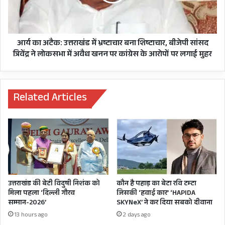
र
क
का
:
र
उ
ने
त्त
1
रा
आर्य का अटैक: उत्तराखंड में भ्रष्टाचार बना शिष्टाचार, बीजेपी सांसद
2
खं
त्रिवेंद्र ने लोकसभा में अवैध खनन पर कांग्रेस के आरोपों पर लगाई मुहर
भा
ड
षा
में
ओं
भ्र
में
Related Articles
ष्टा
जा
चा
री
र
की
ब
हे
ना
ल्थ
शि
ए
ष्टा
ड
चा
वा
र
उत्तराखंड की बेटी विदुषी निशंक को
कौन है पहाड़ का बेटा रवि टम्टा
इ
,
मिला पहला ‘दिल्ली गौरव
जिसकी ‘हवाई कार’ ‘HAPIDA
ज
बी
सम्मान-2026’
SKYNeX’ ने कर दिया सबको दीवाना
री
जे
13 hours ago
2 days ago
,
पी