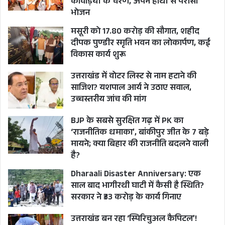
कांवड़ियों के चरण, अपने हाथों से परोसा
भोजन
मसूरी को 17.80 करोड़ की सौगात, शहीद
दीपक पुण्डीर स्मृति भवन का लोकार्पण, कई
विकास कार्य शुरू
उत्तराखंड में वोटर लिस्ट से नाम हटाने की
साजिश? यशपाल आर्य ने उठाए सवाल,
उच्चस्तरीय जांच की मांग
BJP के सबसे सुरक्षित गढ़ में PK का
‘राजनीतिक धमाका’, बांकीपुर जीत के 7 बड़े
मायने; क्या बिहार की राजनीति बदलने वाली
है?
Dharaali Disaster Anniversary: एक
साल बाद भागीरथी घाटी में कैसी है स्थिति?
सरकार ने ₹33 करोड़ के कार्य गिनाए
उत्तराखंड बन रहा ‘स्पिरिचुअल कैपिटल’!