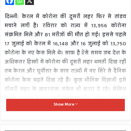
दिल्ली: केरल में कोरोना की दूसरी लहर फिर से तांडव
मचाने लगी है। रविरार को राज्य में 13,956 कोरोना
संक्रमित मिले और 81 मरीजों की मौत हो गई। इससे पहले
17 जुलाई को केरल में 16,148 और 16 जुलाई को 13,750
कोरोना के नए केस मिले थे। साफ़ है ऐसे समय जब देश के
अधिकतर हिस्सों में कोरोना की दूसरी लहर थमती दिख रही
तब केरल और पूर्वोत्तर के सात राज्यों में नए सिरे से दैनिक
कोरोना केस बढ़ते दिख रहे हैं। कुछ भौतिक विज्ञानी इसे
तीसरी लहर के ख़तरनाक संकेत भी क़रार दे रहे। लेकिन
केरल सरकार ने इस सबसे उलट बक़रीद त्योहार के चलते
Show More
कोविड संबंधी पाबंदियों में तीन दिन के लिए ढील दे दी है।
वह भी तब जब पिछले हफ़्ते सुप्रीम कोर्ट ने स्वत: संज्ञान
लेकर यूपी सरकार को सांकेतिक कांवड़ यात्रा की इजाज़त