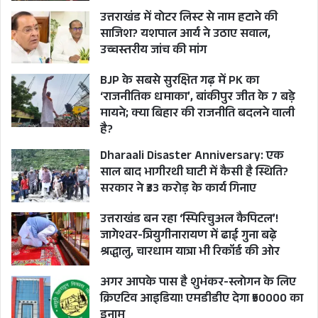
उत्तराखंड में वोटर लिस्ट से नाम हटाने की
साजिश? यशपाल आर्य ने उठाए सवाल,
उच्चस्तरीय जांच की मांग
BJP के सबसे सुरक्षित गढ़ में PK का
‘राजनीतिक धमाका’, बांकीपुर जीत के 7 बड़े
मायने; क्या बिहार की राजनीति बदलने वाली
है?
Dharaali Disaster Anniversary: एक
साल बाद भागीरथी घाटी में कैसी है स्थिति?
सरकार ने ₹33 करोड़ के कार्य गिनाए
उत्तराखंड बन रहा ‘स्पिरिचुअल कैपिटल’!
जागेश्वर-त्रियुगीनारायण में ढाई गुना बढ़े
श्रद्धालु, चारधाम यात्रा भी रिकॉर्ड की ओर
अगर आपके पास है शुभंकर-स्लोगन के लिए
क्रिएटिव आइडिया! एमडीडीए देगा ₹50000 का
इनाम