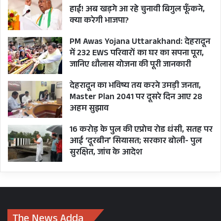
हाई! अब खड़गे आ रहे चुनावी बिगुल फूँकने,
पिटकुल पी0सी0 ध्यानी, ललित जोशी, राजेन्द्र चौधरी,
क्या करेगी भाजपा?
देवेन्द्र बिष्ट आदि उपस्थित थे।
PM Awas Yojana Uttarakhand: देहरादून
में 232 EWS परिवारों का घर का सपना पूरा,
जानिए धौलास योजना की पूरी जानकारी
देहरादून का भविष्य तय करने उमड़ी जनता,
Master Plan 2041 पर दूसरे दिन आए 28
अहम सुझाव
16 करोड़ के पुल की एप्रोच रोड धंसी, सतह पर
आई ‘दूरबीन’ सियासत; सरकार बोली- पुल
सुरक्षित, जांच के आदेश
BJP
CM PUSHKAR SINGH DHAMI
CONGRESS
The News Adda