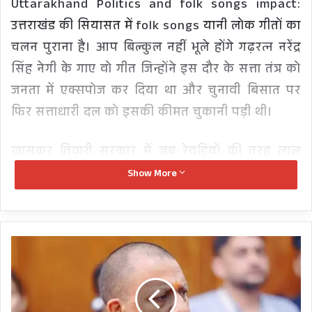
Uttarakhand Politics and folk songs impact:
उत्तराखंड की सियासत में folk songs यानी लोक गीतों का
चलन पुराना है। आप बिल्कुल नहीं भूले होंगे गढ़रत्न नरेंद्र
सिंह नेगी के गाए वो गीत जिन्होंने इस दौर के सत्ता तंत्र को
जनता में एक्सपोज कर दिया था और चुनावी बिसात पर
फिर सत्ताधारी दल को इसकी कीमत चुकानी पड़ी थी।
खासकर तिवारी सरकार में जब रेवड़ियों की तरह लाल
बत्तियां बंटने लगी तब गढ़ रत्न नेगीदा ने “नौछमी नरैणा”
Show More
गाकर मुख्यमंत्री पंडित नारायण दत्त तिवारी को जनता में
विलेन साबित कर दिया और नतीजा ये रहा कि 2007 में
कांग्रेस की सरकार चली गई।
माफिया
अतीक
के
बेटे
असद