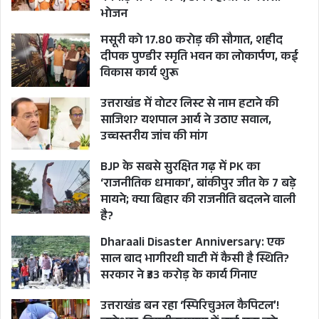
गया है और संभव है कि आगे कोई गढ़वाली लोकगीत भी
भोजन
धामी सरकार को लेकर सुनाई दे।
मसूरी को 17.80 करोड़ की सौगात, शहीद
दीपक पुण्डीर स्मृति भवन का लोकार्पण, कई
विकास कार्य शुरू
देखना दिलचस्प होगा कि लोक गायक भूपेंद्र बसेड़ा का ये
कुमाऊंनी गीत इस लिहाज से मुख्यमंत्री पुष्कर सिंह धामी के
उत्तराखंड में वोटर लिस्ट से नाम हटाने की
लिए कितना मारक साबित होता है?
साजिश? यशपाल आर्य ने उठाए सवाल,
उच्चस्तरीय जांच की मांग
सीएम धामी ने किया गीत का विमोचन
BJP के सबसे सुरक्षित गढ़ में PK का
‘राजनीतिक धमाका’, बांकीपुर जीत के 7 बड़े
मुख्यमंत्री पुष्कर सिंह धामी ने गुरूवार को मुख्यमंत्री कैम्प
मायने; क्या बिहार की राजनीति बदलने वाली
कार्यालय में भ्रष्टाचार के खिलाफ जन जागरूकता फैलाये
है?
जाने हेतु तैयार किये गये वीडियोगीत ‘‘नकर-नकर
Dharaali Disaster Anniversary: एक
भ्रष्टाचार, सख्त हैरे यो सरकार’’ गीत का विमोचन किया।
साल बाद भागीरथी घाटी में कैसी है स्थिति?
सरकार ने ₹33 करोड़ के कार्य गिनाए
मुख्यमंत्री पुष्कर सिंह धामी ने कहा कि इस गीत के माध्यम
उत्तराखंड बन रहा ‘स्पिरिचुअल कैपिटल’!
से सरकार द्वारा सुशासन की दिशा में किये जा रहे कार्यों को