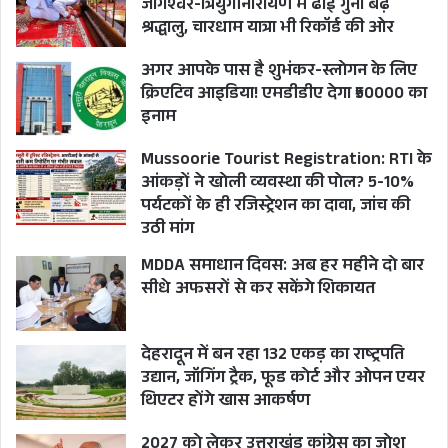
जागेश्वर-त्रियुगीनारायण में ढाई गुना बढ़े
दिखाने का शानदार प्रयास किया गया है। सरकार द्वारा
श्रद्धालु, चारधाम यात्रा भी रिकॉर्ड की ओर
भ्रष्टाचारियों पर की जा रही कारवाई के प्रति जन
अगर आपके पास है शुभंकर-स्लोगन के लिए
जागरूकता फैलाने का अच्छा प्रयास गीत के माध्यम से
क्रिएटिव आइडिया! एमडीडीए देगा ₹50000 का
किया गया है।
इनाम
Mussoorie Tourist Registration: RTI के
इस गीत में सरकार द्वारा भ्रष्टाचार और नकल के विरूद्ध
आंकड़ों ने खोली व्यवस्था की पोल? 5-10%
अपनाये जा रहे सख्त रूख एवं जीरो टॉलरेंस की नीति को
पर्यटकों के ही रजिस्ट्रेशन का दावा, जांच की
उठी मांग
प्रदर्शित किया गया है। यह गीत गीतकार एवं गायक भूपेन्द्र
बसेड़ा द्वारा क्षेत्रीय मिश्रित भाषा का उपयोग कर तैयार
MDDA समाधान दिवस: अब हर महीने दो बार
सीधे अफसरों से कर सकेंगे शिकायत
किया गया है। इस वीडियो गीत में मुख्य किरदार ओम
तरोनी तथा उर्वशी शाह द्वारा भूमिका निभायी गयी है तथा
देहरादून में बन रहा 132 एकड़ का राष्ट्रपति
संगीत विक्की जुयाल द्वारा दिया गया है।
उद्यान, जॉगिंग ट्रैक, फूड कोर्ट और ओपन एयर
थिएटर होंगे खास आकर्षण
इस अवसर पर विधायक मोहन सिंह मेहरा, सचिव आर.
2027 को लेकर उत्तराखंड कांग्रेस का जोश
मीनाक्षी सुदंरम्, महानिदेशक सूचना बंशीधर तिवारी, एमडी