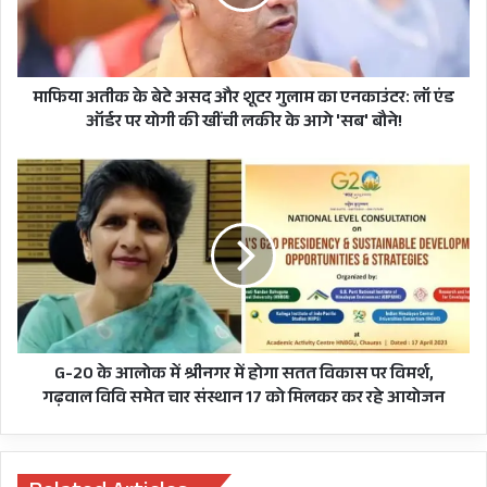
और
शूटर
गुलाम
का
एनकाउंटर:
माफिया अतीक के बेटे असद और शूटर गुलाम का एनकाउंटर: लॉ एंड
लॉ
ऑर्डर पर योगी की खींची लकीर के आगे 'सब' बौने!
एंड
ऑर्डर
G-
पर
20
योगी
के
की
आलोक
खींची
में
लकीर
श्रीनगर
के
में
आगे
होगा
फिर नरेंद्र सिंह नेगी ने निशंक राज में “अब कथगा खैल्यो”
'सब'
सतत
बौने!
गीत गाकर बीजेपी की नींद उड़ा दी थी। कहते है कि 2012
विकास
G-20 के आलोक में श्रीनगर में होगा सतत विकास पर विमर्श,
पर
गढ़वाल विवि समेत चार संस्थान 17 को मिलकर कर रहे आयोजन
के चुनाव से पहले डॉ निशंक को हटाकर अगर दोबारा
विमर्श,
खंडूरी है जरूरी का नारा बीजेपी ने दिया तो इसके पीछे का
गढ़वाल
विवि
नैरेटिव गढ़ने के कारकों में एक बड़ा कारण गढ़ रत्न का ये