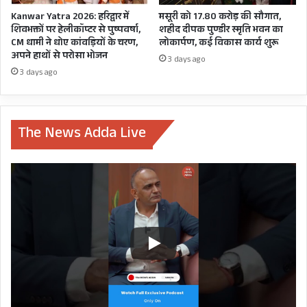
Kanwar Yatra 2026: हरिद्वार में
मसूरी को 17.80 करोड़ की सौगात,
शिवभक्तों पर हेलीकॉप्टर से पुष्पवर्षा,
शहीद दीपक पुण्डीर स्मृति भवन का
CM धामी ने धोए कांवड़ियों के चरण,
लोकार्पण, कई विकास कार्य शुरू
अपने हाथों से परोसा भोजन
3 days ago
3 days ago
गाने के बोल कुछ तरह हैं:
The News Adda Live
‘नकर नकर भ्रष्टाचार, सख्त हैरे यो सरकार,
जीरो टॉलरेंस मोटो, पारदर्शी ईमानदार।
कुमाऊंनी में लिखे गए इस गीत के माध्यम से गीतकार और
गायक भूपेंद्र बसेड़ा ने धामी सरकार द्वारा किए जा रहे
करप्शन पर जीरो टॉलरेंस के दावे से लेकर नकल माफिया