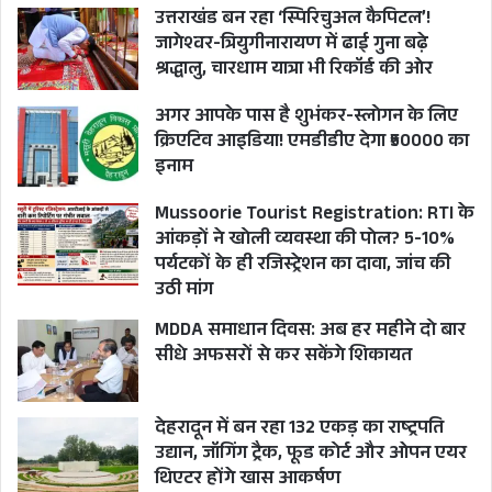
उत्तराखंड बन रहा ‘स्पिरिचुअल कैपिटल’!
लिहाजा भले टीवी मीडिया गुजरात से अतीक अहमद की
जागेश्वर-त्रियुगीनारायण में ढाई गुना बढ़े
लेकर चले काफिले को फॉलो करता रहा और विकास दुबे
श्रद्धालु, चारधाम यात्रा भी रिकॉर्ड की ओर
की तर्ज पर गाड़ी पलटने की हेडलाइन का इंतजार करता
अगर आपके पास है शुभंकर-स्लोगन के लिए
रहा। लेकिन योगी के दिमाग में प्रयागराज में खुले आम
क्रिएटिव आइडिया! एमडीडीए देगा ₹50000 का
इनाम
गोलियां और बम बरसाते चेहरे खटक रहे थे। नतीजा उमेश
पाल हत्याकांड के करीब डेढ़ महीने बाद माफिया अतीक
Mussoorie Tourist Registration: RTI के
अहमद का फरार बेटा असद गुरुवार को यूपी एसटीएफ के
आंकड़ों ने खोली व्यवस्था की पोल? 5-10%
पर्यटकों के ही रजिस्ट्रेशन का दावा, जांच की
हाथों एनकाउंटर में मारा गया।
उठी मांग
MDDA समाधान दिवस: अब हर महीने दो बार
जाहिर है आबादी और सियासी लिहाज से देश के सबसे बड़े
सीधे अफसरों से कर सकेंगे शिकायत
सूबे उत्तर प्रदेश में लॉ एंड ऑर्डर बहुत बड़ा मुद्दा है और चाहे
कोई कुछ भी कहता रहे यह दांव विकास के तमाम दावों से
देहरादून में बन रहा 132 एकड़ का राष्ट्रपति
एक कदम आगे दिखाई देता है। लॉ एंड ऑर्डर पर सख्त
उद्यान, जॉगिंग ट्रैक, फूड कोर्ट और ओपन एयर
इमेज ने योगी आदित्यनाथ को मुख्यमंत्रियों की रेस से कहीं
थिएटर होंगे खास आकर्षण