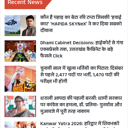
लॉ एंड ऑर्डर के रास्ते में विकास दुबे आए या
Recent News
असद,योगी राज में एनकाउंटर होगा जवाब
कौन है पहाड़ का बेटा रवि टम्टा जिसकी ‘हवाई
कानपुर के बिकरू गांव में हुई एक मुठभेड़ में डीएसपी
कार’ ‘HAPIDA SKYNeX’ ने कर दिया सबको
सहित आठ पुलिस कर्मियों को शहीद कर देने वाले हिस्ट्री
दीवाना
शीटर विकास दुबे को ला रही पुलिस की गाड़ी कानपुर
Dhami Cabinet Decisions: हाईकोर्ट से गंगा
पहुंचने से पहले पलट गई और एनकाउंटर में गैंगस्टर
एक्सप्रेसवे तक, उत्तराखंड कैबिनेट के बड़े
विकास दुबे को निपटा दिया गया था। उसके बाद जब
फैसले Click
प्रयागराज में खुले आम माफिया अतीक अहमद के बेटे
चुनावी साल में खुला भर्तियों का पिटारा: दिसंबर
असद अहमद और कई शूटर्स ने मिलकर सारे राह राजू पाल
से पहले 2,477 पदों पर भर्ती, 1,470 पदों की
परीक्षा भी होगी
हत्याकांड के मुख्य और अंतिम गवाह उमेश पाल को
गोलियों से भून डाला और सुरक्षा में लगे यूपी पुलिस के दो
धराली आपदा की पहली बरसी: धामी सरकार
जवानों की भी जान ले ली तब बहुतों को लगा कि गुजरात से
पर कांग्रेस का हमला, डॉ. प्रतिमा- पुनर्वास और
यूपी लाए जा रहे गैंगस्टर अतीक अहमद की भी गाड़ी पलट
मुआवजे में पूरी तरह नाकाम
सकती है। लेकिन ऐसा न हुआ और न होने वाला था क्योंकि
Kanwar Yatra 2026: हरिद्वार में शिवभक्तों
प्रयागराज में दिन दहाड़े हुए उमेश पाल मर्डर के बाद जिस