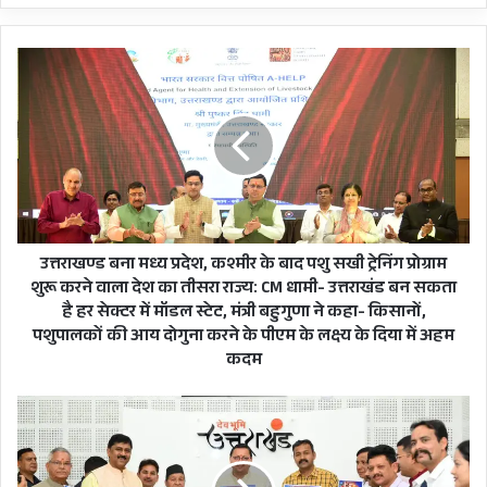
उत्तराखण्ड
बना
मध्य
प्रदेश,
कश्मीर
के
बाद
पशु
सखी
ट्रेनिंग
उत्तराखण्ड बना मध्य प्रदेश, कश्मीर के बाद पशु सखी ट्रेनिंग प्रोग्राम
प्रोग्राम
शुरू करने वाला देश का तीसरा राज्य: CM धामी- उत्तराखंड बन सकता
शुरू
है हर सेक्टर में मॉडल स्टेट, मंत्री बहुगुणा ने कहा- किसानों,
करने
पशुपालकों की आय दोगुना करने के पीएम के लक्ष्य के दिया में अहम
वाला
कदम
देश
का
'नौछमी
तीसरा
नरैणा'
ज्ञात हो कि इन दोनों आरोपियों पर पांच-पांच लाख रुपए
राज्य:
ने
CM
तिवारी
का इनाम यूपी पुलिस ने घोषित कर रखा था और दोनों जान