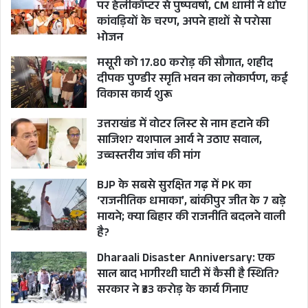
पर हेलीकॉप्टर से पुष्पवर्षा, CM धामी ने धोए
तरह से अकेले यूपी नहीं बल्कि पूरे देश में योगी राज में लॉ
कांवड़ियों के चरण, अपने हाथों से परोसा
भोजन
एंड ऑर्डर को लेकर सवाल खड़े हुए उसने सीएम
आदित्यनाथ को हिलाकर रख दिया था।
मसूरी को 17.80 करोड़ की सौगात, शहीद
दीपक पुण्डीर स्मृति भवन का लोकार्पण, कई
विकास कार्य शुरू
यही वजह रही कि उमेश पाल मर्डर के ठीक अगले दिन जब
सीएम योगी आदित्यनाथ नेता विपक्ष अखिलेश यादव के लॉ
उत्तराखंड में वोटर लिस्ट से नाम हटाने की
साजिश? यशपाल आर्य ने उठाए सवाल,
एंड ऑर्डर पर किए हमले का जवाब यह एलान करते हुए
उच्चस्तरीय जांच की मांग
देते हैं कि इस माफिया को मिट्टी में मिला देंगे। संभव है तब
कई सौ मील दूर गुजरात की जेल में बंद माफिया अतीक
BJP के सबसे सुरक्षित गढ़ में PK का
‘राजनीतिक धमाका’, बांकीपुर जीत के 7 बड़े
अहमद और उमेश पाल की हत्या कर फरार हुए उसके बेटे
मायने; क्या बिहार की राजनीति बदलने वाली
असद अहमद को योगी के दावों पर यकीन न रहा हो लेकिन
है?
योगी जानते थे कि प्रयागराज में हुए उमेश पाल मर्डर ने
Dharaali Disaster Anniversary: एक
उनके लॉ एंड ऑर्डर के पूरे दमखम पर ही प्रश्नचिन्ह खड़ा
साल बाद भागीरथी घाटी में कैसी है स्थिति?
कर दिया है।
सरकार ने ₹33 करोड़ के कार्य गिनाए