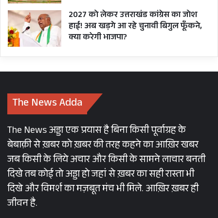
आगे कर प्रधानमंत्री नरेन्द्र मोदी के बरक्स लाकर खड़ा कर
2027 को लेकर उत्तराखंड कांग्रेस का जोश
दिया है। इसी इमेज का असर है कि आज पीएम मोदी के
हाई! अब खड़गे आ रहे चुनावी बिगुल फूँकने,
बाद योगी की डिमांड बीजेपी की चुनावी रैलियों में रहती है।
क्या करेगी भाजपा?
…तो क्या लॉ एंड ऑर्डर के मुद्दे को अपने सियासी तरकश
का सबसे धारदार और असरदार तीर बनाकर योगी 2024
में मोदी और 2027 के लिए यूपी में अपनी राह आसान कर
The News Adda
रहे हैं?
The News अड्डा एक प्रयास है बिना किसी पूर्वाग्रह के
बेबाक़ी से ख़बर को ख़बर की तरह कहने का आख़िर खबर
जब किसी के लिये अचार और किसी के सामने लाचार बनती
दिखे तब कोई तो अड्डा हो जहां से ख़बर का सही रास्ता भी
#WATCH
| "This is a tribute to my
दिखे और विमर्श का मज़बूत मंच भी मिले. आख़िर ख़बर ही
son," says Shanti Devi, mother of
जीवन है.
slain lawyer Umesh Pal, on police