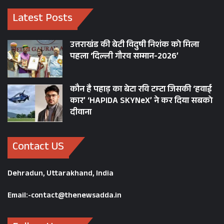
encounter of former MP Atiq
Latest Posts
Ahmed's son Asad and his aide in
Jhansi today
उत्तराखंड की बेटी विदुषी निशंक को मिला
pic.twitter.com/tCIYxDhOHl
पहला ‘दिल्ली गौरव सम्मान-2026’
— ANI UP/Uttarakhand (@ANINewsUP)
कौन है पहाड़ का बेटा रवि टम्टा जिसकी ‘हवाई
April 13, 2023
कार’ ‘HAPIDA SKYNeX’ ने कर दिया सबको
दीवाना
Contact US
AKHILESH YADAV
ATIQ AHMAD SON ASAD KILLED IN
Dehradun, Uttarakhand, India
ENCOUNTER
Email:-contact@thenewsadda.in
BJP
BSP
LAW AND ORDER IN UP
UP CM YOGI ADITYANATH