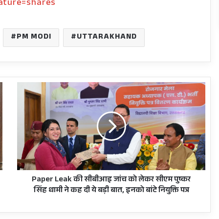
eature=shares
PM MODI
UTTARAKHAND
Paper
Leak
की
सीबीआइ
जांच
को
लेकर
सीएम
पुष्कर
सिंह
Paper Leak की सीबीआइ जांच को लेकर सीएम पुष्कर
धामी
सिंह धामी ने कह दी ये बड़ी बात, इनको बांटे नियुक्ति पत्र
ने
कह