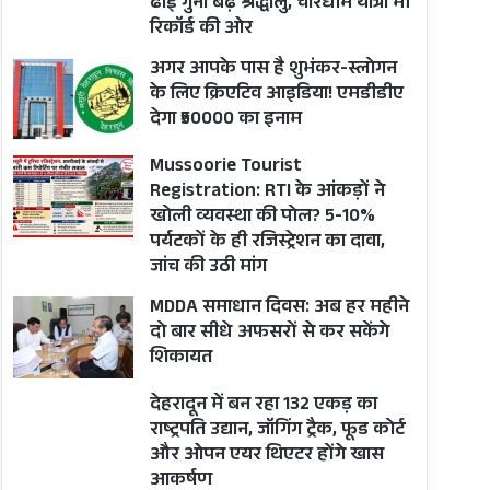
ढाई गुना बढ़े श्रद्धालु, चारधाम यात्रा भी
रिकॉर्ड की ओर
अगर आपके पास है शुभंकर-स्लोगन
के लिए क्रिएटिव आइडिया! एमडीडीए
देगा ₹50000 का इनाम
Mussoorie Tourist
Registration: RTI के आंकड़ों ने
खोली व्यवस्था की पोल? 5-10%
पर्यटकों के ही रजिस्ट्रेशन का दावा,
जांच की उठी मांग
MDDA समाधान दिवस: अब हर महीने
दो बार सीधे अफसरों से कर सकेंगे
शिकायत
देहरादून में बन रहा 132 एकड़ का
राष्ट्रपति उद्यान, जॉगिंग ट्रैक, फूड कोर्ट
और ओपन एयर थिएटर होंगे खास
आकर्षण