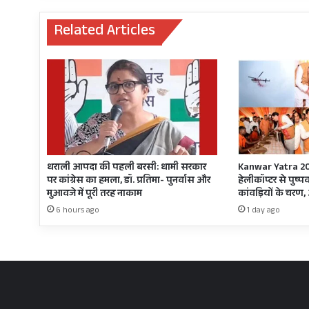
भट्ट,
बीजेपी
Related Articles
अध्यक्ष
ने
कहा-
बेटी
बचाओ
बेटी
पढ़ाओ
का
संदेश
देती
धराली आपदा की पहली बरसी: धामी सरकार
Kanwar Yatra 2026:
है
पर कांग्रेस का हमला, डॉ. प्रतिमा- पुनर्वास और
हेलीकॉप्टर से पुष्प
फिल्म
मुआवजे में पूरी तरह नाकाम
कांवड़ियों के चरण,
6 hours ago
1 day ago