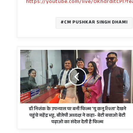
https://youtube.com/live/OKhdrditCPI?f
CM PUSHKAR SINGH DHAMI
डॉ
निशंक
के
उपन्यास
पर
बनी
फिल्म
'यु
कनु
रिश्ता'
डॉ निशंक के उपन्यास पर बनी फिल्म 'यु कनु रिश्ता' देखने
देखने
पहुंचे महेंद्र भट्ट, बीजेपी अध्यक्ष ने कहा- बेटी बचाओ बेटी
पहुंचे
पढ़ाओ का संदेश देती है फिल्म
महेंद्र