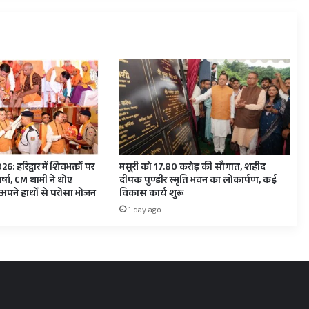
दी
ये
बड़ी
बात,
इनको
बांटे
नियुक्ति
पत्र
 हरिद्वार में शिवभक्तों पर
मसूरी को 17.80 करोड़ की सौगात, शहीद
वर्षा, CM धामी ने धोए
दीपक पुण्डीर स्मृति भवन का लोकार्पण, कई
 अपने हाथों से परोसा भोजन
विकास कार्य शुरू
1 day ago