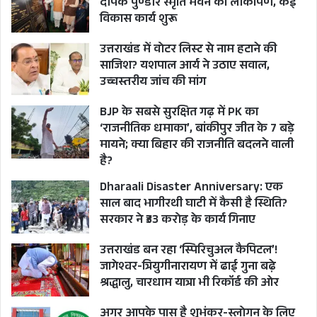
दीपक पुण्डीर स्मृति भवन का लोकार्पण, कई
की प्रतिपदा तिथि लग जाएगी और ऐसा होने पर त्योहार की
विकास कार्य शुरू
महत्व और मुहूर्त दोनों खत्म हो जाएंगे। इसलिए 11 को ही
उत्तराखंड में वोटर लिस्ट से नाम हटाने की
रक्षाबंधन का त्योहार मनाया जाएगा।
साजिश? यशपाल आर्य ने उठाए सवाल,
इस अनुसार 11 अगस्त को 12 बजे से 12:53 बजे तक
उच्चस्तरीय जांच की मांग
अभिजीत मुहूर्त रहेगा। दोपहर के 2:39 बजे से लेकर 3:32
BJP के सबसे सुरक्षित गढ़ में PK का
बजे तक विजय मुहूर्त रहेगा। इसके बाद 6:55 बजे से 8:20
‘राजनीतिक धमाका’, बांकीपुर जीत के 7 बड़े
बजे तक अमृत काल लगेगा।
मायने; क्या बिहार की राजनीति बदलने वाली
है?
हिन्दुस्तान अखबार के अनुसार भृगु संहिता विशेषज्ञ पंडित
Dharaali Disaster Anniversary: एक
वेदमूर्ति शास्त्री कहते हैं कि रक्षाबंधन के लिये उदया तिथि
साल बाद भागीरथी घाटी में कैसी है स्थिति?
सरकार ने ₹33 करोड़ के कार्य गिनाए
की पूर्णिमा अशुभ मानी जाएगी। 11 को पूर्णिमा तिथि की
शुरुआत सुबह 9:35 बजे से ही भद्रा आरंभ हो जाएगी। उस
उत्तराखंड बन रहा ‘स्पिरिचुअल कैपिटल’!
जागेश्वर-त्रियुगीनारायण में ढाई गुना बढ़े
दिन चंद्रमा मकर राशि में रहेगा। धार्मिक ग्रन्थों के अनुसार
श्रद्धालु, चारधाम यात्रा भी रिकॉर्ड की ओर
चन्द्रमा यदि कन्या, तुला, धनु और मकर राशि में से किसी
एक में रहता है तो उस दिन पाताल में भद्रा होती है। पाताली
अगर आपके पास है शुभंकर-स्लोगन के लिए