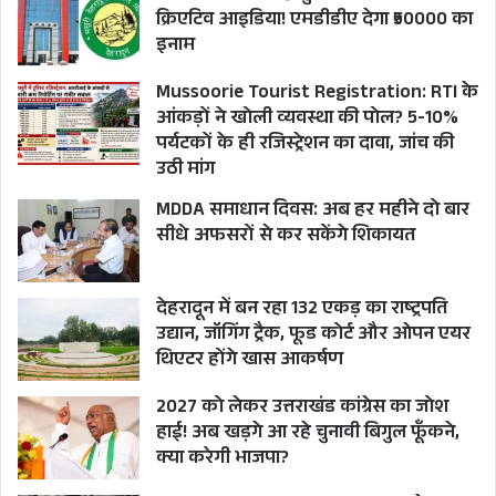
क्रिएटिव आइडिया! एमडीडीए देगा ₹50000 का
भद्रा तीन प्रहर के बाद धरती पर शुभफलदायी हो जाती है।
इनाम
इस आधार पर प्रदोषकाल में शाम 5 से 6 बजे के बीच
Mussoorie Tourist Registration: RTI के
रक्षाबंधन मनाया जा सकता है।
आंकड़ों ने खोली व्यवस्था की पोल? 5-10%
जबकि ऋषिकेश पंचांग के अनुसार भद्रा की समाप्ति 11
पर्यटकों के ही रजिस्ट्रेशन का दावा, जांच की
अगस्त को रात्रि 8:25 बजे होगी। विश्व पंचांग के अनुसार
उठी मांग
भद्रा की शुरुआत सुबह 9:44 बजे होगी और समाप्ति रात्रि
MDDA समाधान दिवस: अब हर महीने दो बार
8:34 बजे होगी।
सीधे अफसरों से कर सकेंगे शिकायत
जबकि प्राचीन ग्रन्थ ‘मुहूर्त चिन्तामणि’ को आधार मानकर
देहरादून में बन रहा 132 एकड़ का राष्ट्रपति
सामाजिक चिंतक और संघ से जुड़े प्रभाकर उनियाल ने 11
उद्यान, जॉगिंग ट्रैक, फूड कोर्ट और ओपन एयर
थिएटर होंगे खास आकर्षण
और 12 अगस्त में किस दिन रक्षाबंधन मनाया जाए के
कंफ्यूजन और बहस के मद्देनज़र 11 को रक्षाबंधन मनाने को
2027 को लेकर उत्तराखंड कांग्रेस का जोश
हाई! अब खड़गे आ रहे चुनावी बिगुल फूँकने,
लेकर अपने तर्क रखे हैं, जो इस प्रकार हैं:-
क्या करेगी भाजपा?