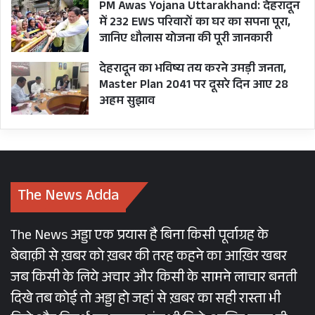
इस बार (2022) के रक्षाबंधन के लिए मुहूर्त को लेकर कुछ
PM Awas Yojana Uttarakhand: देहरादून
बहसें चल रही हैं। ये मुख्यतः भद्रा को लेकर हैं जो कुछ
में 232 EWS परिवारों का घर का सपना पूरा,
जानिए धौलास योजना की पूरी जानकारी
परिस्थितियों में अशुभ मानी जाती है। प्राचीन ग्रंथ ‘मुहूर्त
चिंतामणि’ को विभिन्न अवसरों के लिए उपयुक्त मुहूर्तों पर
देहरादून का भविष्य तय करने उमड़ी जनता,
Master Plan 2041 पर दूसरे दिन आए 28
विद्वानों के मत का संकलन माना जाता है। ज्योतिषी एवं
अहम सुझाव
प्रखर कर्मकांडी विद्वान पिता पंडित मनोहर लाल जी
उनियाल के संकलन से प्राप्त इस पुस्तक के संबंधित पृष्ठों
की प्रतियां यहां दी जा रही हैं। किन्तु पुस्तक में उल्लिखित
मतों पर जाने से पहले दो.तीन प्रमुख बातें
समझ लेना
The News Adda
आवश्यक है।
The News अड्डा एक प्रयास है बिना किसी पूर्वाग्रह के
1. ज्योतिषीय विधान
बेबाक़ी से ख़बर को ख़बर की तरह कहने का आख़िर खबर
1) किसी भी चंद्र माह में पूर्णमासी के दिन जो नक्षत्र होता है,
जब किसी के लिये अचार और किसी के सामने लाचार बनती
माह का नाम उसी नक्षत्र पर होता है। श्रावण मास की
दिखे तब कोई तो अड्डा हो जहां से ख़बर का सही रास्ता भी