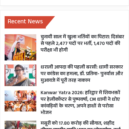
ही राखी बाँधने को शुभ मान रहे हैं।
वहीं एबीपी न्यूज ने भी ज्योतिषाचार्यों से बातचीत करने के
Recent News
बाद 11 अगस्त को रक्षाबंधन के लिए प्रदोष काल का मुहूर्त
रात्रि 8:52 बजे से लेकर 9:14 बजे तक को ही सबसे उत्तम
चुनावी साल में खुला भर्तियों का पिटारा: दिसंबर
से पहले 2,477 पदों पर भर्ती, 1,470 पदों की
समय बताया है।
परीक्षा भी होगी
आजतक ने ज्योतिषविदों के कथनानुसार दावा किया है कि
धराली आपदा की पहली बरसी: धामी सरकार
11 अगस्त को पूर्णिमा तिथि पर भद्रा का साया रहेगा। भद्रा
पर कांग्रेस का हमला, डॉ. प्रतिमा- पुनर्वास और
के साए ने लोगों को भ्रमित और भयभीत क दिया है जिसके
मुआवजे में पूरी तरह नाकाम
चलते ही 12 अगस्त को रक्षाबंधन मनाने की गलत जानकारी
Kanwar Yatra 2026: हरिद्वार में शिवभक्तों
फैल रही है। जबकि पाताल लोक में होने के कारण भद्रा की
पर हेलीकॉप्टर से पुष्पवर्षा, CM धामी ने धोए
कांवड़ियों के चरण, अपने हाथों से परोसा
साया मान्य नहीं होगा और इससे धरती पर शुभकार्य बाधित
भोजन
नहीं होंगे। साथ ही 12 अगस्त को पूर्णिमा तिथि सुबह 7:06
मसूरी को 17.80 करोड़ की सौगात, शहीद
बजे तक ही रहेगी। इसके बाद भाद्रपद मास के कृष्ण पक्ष