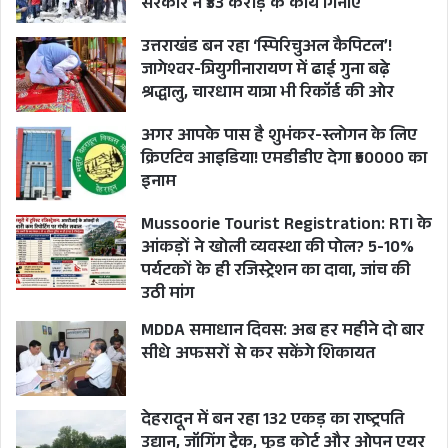
सरकार ने ₹33 करोड़ के कार्य गिनाए
उत्तराखंड बन रहा ‘स्पिरिचुअल कैपिटल’!
जागेश्वर-त्रियुगीनारायण में ढाई गुना बढ़े
श्रद्धालु, चारधाम यात्रा भी रिकॉर्ड की ओर
अगर आपके पास है शुभंकर-स्लोगन के लिए
क्रिएटिव आइडिया! एमडीडीए देगा ₹50000 का
इनाम
Mussoorie Tourist Registration: RTI के
आंकड़ों ने खोली व्यवस्था की पोल? 5-10%
पर्यटकों के ही रजिस्ट्रेशन का दावा, जांच की
उठी मांग
MDDA समाधान दिवस: अब हर महीने दो बार
सीधे अफसरों से कर सकेंगे शिकायत
देहरादून में बन रहा 132 एकड़ का राष्ट्रपति
उद्यान, जॉगिंग ट्रैक, फूड कोर्ट और ओपन एयर