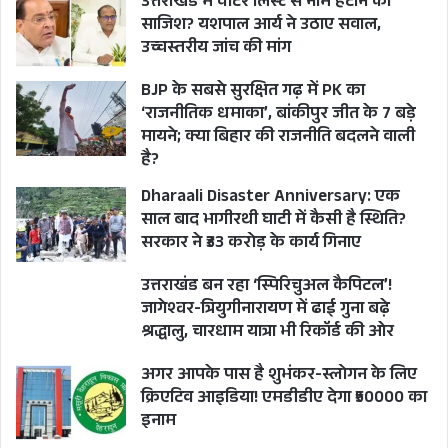
उत्तराखंड में वोटर लिस्ट से नाम हटाने की
साजिश? यशपाल आर्य ने उठाए सवाल,
उच्चस्तरीय जांच की मांग
BJP के सबसे सुरक्षित गढ़ में PK का
‘राजनीतिक धमाका’, बांकीपुर जीत के 7 बड़े
मायने; क्या बिहार की राजनीति बदलने वाली
है?
Dharaali Disaster Anniversary: एक
साल बाद भागीरथी घाटी में कैसी है स्थिति?
सरकार ने ₹33 करोड़ के कार्य गिनाए
उत्तराखंड बन रहा ‘स्पिरिचुअल कैपिटल’!
जागेश्वर-त्रियुगीनारायण में ढाई गुना बढ़े
श्रद्धालु, चारधाम यात्रा भी रिकॉर्ड की ओर
अगर आपके पास है शुभंकर-स्लोगन के लिए
क्रिएटिव आइडिया! एमडीडीए देगा ₹50000 का
इनाम