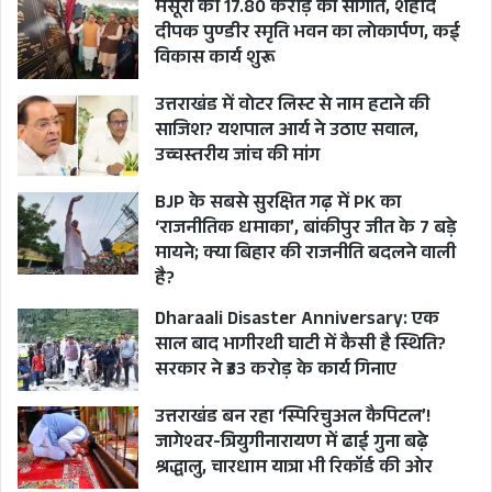
मसूरी को 17.80 करोड़ की सौगात, शहीद
दीपक पुण्डीर स्मृति भवन का लोकार्पण, कई
विकास कार्य शुरू
उत्तराखंड में वोटर लिस्ट से नाम हटाने की
साजिश? यशपाल आर्य ने उठाए सवाल,
उच्चस्तरीय जांच की मांग
BJP के सबसे सुरक्षित गढ़ में PK का
‘राजनीतिक धमाका’, बांकीपुर जीत के 7 बड़े
मायने; क्या बिहार की राजनीति बदलने वाली
है?
Dharaali Disaster Anniversary: एक
साल बाद भागीरथी घाटी में कैसी है स्थिति?
सरकार ने ₹33 करोड़ के कार्य गिनाए
उत्तराखंड बन रहा ‘स्पिरिचुअल कैपिटल’!
जागेश्वर-त्रियुगीनारायण में ढाई गुना बढ़े
श्रद्धालु, चारधाम यात्रा भी रिकॉर्ड की ओर