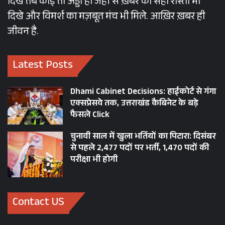
दिखे तब कोई तो अड्डा हो जहां से ख़बर का सही रास्ता भी
दिखे और विमर्श का मज़बूत मंच भी मिले. आख़िर ख़बर ही
जीवन है.
Latest Posts
Dhami Cabinet Decisions: हाईकोर्ट से गंगा
एक्सप्रेसवे तक, उत्तराखंड कैबिनेट के बड़े
फैसले Click
चुनावी साल में खुला भर्तियों का पिटारा: दिसंबर
से पहले 2,477 पदों पर भर्ती, 1,470 पदों की
परीक्षा भी होगी
Contact US