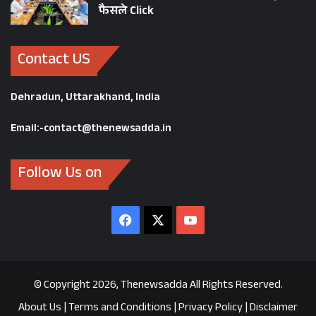
फैसले Click
Contact US
Dehradun, Uttarakhand, India
Email:-contact@thenewsadda.in
Follow Us on
Facebook
X
YouTube
© Copyright 2026, Thenewsadda All Rights Reserved.
About Us
|
Terms and Conditions
|
Privacy Policy
|
Disclaimer