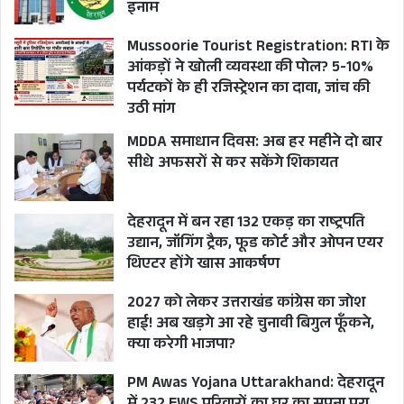
बनाकर प्रदेश की छवि को गहरा झटका लगवा चुके हैं।
इनाम
Mussoorie Tourist Registration: RTI के
पूर्व मुख्यमंत्री त्रिवेंद्र सिंह रावत के बयान से भी यही तस्वीर
आंकड़ों ने खोली व्यवस्था की पोल? 5-10%
बयां होती है। लेकिन क्या मुख्यमंत्री पुष्कर सिंह धामी इन
पर्यटकों के ही रजिस्ट्रेशन का दावा, जांच की
उठी मांग
गैर जिम्मेदार अफसरान के प्रति अभी भी अपनी सौम्य छवि
बनाए रखेंगे? यही अनुतरित प्रश्न है।
MDDA समाधान दिवस: अब हर महीने दो बार
सीधे अफसरों से कर सकेंगे शिकायत
CHARDHAM YATRA NEWS
देहरादून में बन रहा 132 एकड़ का राष्ट्रपति
CM PUSHKAR SINGH DHAMI
उद्यान, जॉगिंग ट्रैक, फूड कोर्ट और ओपन एयर
थिएटर होंगे खास आकर्षण
TRIVENDRA SINGH RAWAT NEWS
2027 को लेकर उत्तराखंड कांग्रेस का जोश
UTTARAKHAND
हाई! अब खड़गे आ रहे चुनावी बिगुल फूँकने,
क्या करेगी भाजपा?
PM Awas Yojana Uttarakhand: देहरादून