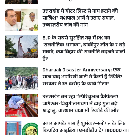
अपनी नाकामयाबी और बेबकूफी को छिपाने के लिए इस
उत्तराखंड में वोटर लिस्ट से नाम हटाने की
तरह की बातें कर रहे हैं।
साजिश? यशपाल आर्य ने उठाए सवाल,
उच्चस्तरीय जांच की मांग
जाहिर है हकीकत भी यही है कि चाहे शासन में बैठे आला
BJP के सबसे सुरक्षित गढ़ में PK का
अफसर हों या पुलिस महकमे के आला अफसर, सब
‘राजनीतिक धमाका’, बांकीपुर जीत के 7 बड़े
मायने; क्या बिहार की राजनीति बदलने वाली
गफलत में रहे और चारधाम यात्रा में किस तरह से अथाह
है?
भीड़ उमड़ सकती है, इसकी जरा भी अग्रिम तैयारी करने की
Dharaali Disaster Anniversary: एक
जहमत नहीं उठाई। जबकि इशारा पिछले साल आए 55
साल बाद भागीरथी घाटी में कैसी है स्थिति?
लाख श्रद्धालुओं की भीड़ से हो सकता था कि इस बार
सरकार ने ₹33 करोड़ के कार्य गिनाए
संख्या कहीं अधिक होगी लेकिन हर बार इलेवंथ आवर में
उत्तराखंड बन रहा ‘स्पिरिचुअल कैपिटल’!
एडहॉक अप्रोच के साथ बहादुरी दिखाने वाले अफसरान
जागेश्वर-त्रियुगीनारायण में ढाई गुना बढ़े
चारधाम यात्रा तैयारियों के हवाई दावों के बाद शुरुआती
श्रद्धालु, चारधाम यात्रा भी रिकॉर्ड की ओर
हफ्ते दस दिनों में ही तमाम बदइंतजामी के चलते प्रदेश की
अगर आपके पास है शुभंकर-स्लोगन के लिए
साख पर हजारों श्रद्धालुओं के यात्रा अनुभव को यातनापूर्ण
क्रिएटिव आइडिया! एमडीडीए देगा ₹50000 का