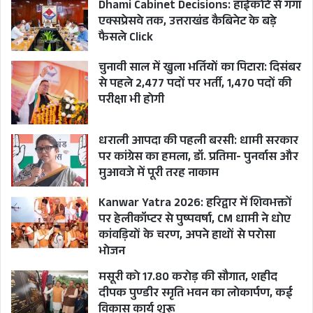
Dhami Cabinet Decisions: हाईकोर्ट से गंगा
एक्सप्रेसवे तक, उत्तराखंड कैबिनेट के बड़े
या फिर उनके बयान को विपक्षी दल का बयान करार देकर
फैसले Click
“सब चंगा सी” की बीन बजाना जारी रखेंगे? हैरत है
चुनावी साल में खुला भर्तियों का पिटारा: दिसंबर
मुख्यमंत्री पुष्कर सिंह धामी के चुनाव प्रचार में दूसरे राज्यों
से पहले 2,477 पदों पर भर्ती, 1,470 पदों की
में व्यस्त रहने पर यात्रा तैयारियों के लिए देहरादून में अपने
परीक्षा भी होगी
वातानुकूलित दफ्तरों से ऑल इज वेल का राग अलापते रहे
अफसरान उनकी फटकार के बाद गाडियां उठाकर चारों
धराली आपदा की पहली बरसी: धामी सरकार
पर कांग्रेस का हमला, डॉ. प्रतिमा- पुनर्वास और
धामों के हालात जानने ग्राउंड जीरो पर उतरे लेकिन उनको
मुआवजे में पूरी तरह नाकाम
मीडिया न हकीकत दिखाई तो नागवार गुजरी!
Kanwar Yatra 2026: हरिद्वार में शिवभक्तों
पर हेलीकॉप्टर से पुष्पवर्षा, CM धामी ने धोए
पूर्व मुख्यमंत्री त्रिवेन्द्र सिंह रावत ने दो टूक शब्दों में कहा है
कांवड़ियों के चरण, अपने हाथों से परोसा
कि उत्तराखंड में चुनाव पहले ही चरण में 19 अप्रैल को खत्म
भोजन
हो चुके थे और यात्रा 10मई से शुरू हुई है। पूर्व मुख्यमंत्री ने
मसूरी को 17.80 करोड़ की सौगात, शहीद
कहा है कि चारधाम यात्रा के बाद सामने आई बदइंतजामी
दीपक पुण्डीर स्मृति भवन का लोकार्पण, कई
सीधे सीधे सिस्टम का फेल्योर है। TSR ने कहा कि अफसर
विकास कार्य शुरू