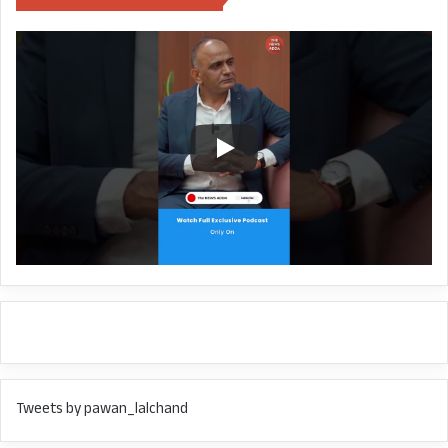
विद्यालयी परिषद की सचिव ने बताया कि शिक्षा मंत्री डॉ0
धन सिंह रावत के निर्देश पर पूरी पारदर्शिता के साथ समय
पर बोर्ड परीक्षाओं के परीक्षा परिणाम तैयार किये गये हैं।
सोमवार को रामनगर में शिक्षा मंत्री डॉ0 धन सिंह रावत एवं
परिषद के सभापति व निदेशक माध्यमिक शिक्षा डॉ0
आर0के0 कुंवर सहित विभागीय अधिकारियों की उपस्थिति
में बोर्ड परीक्षाओं के परीक्षाफल घोषित कर दिये जायेंगे।
CITY NEWS
DR DHAN SINGH RAWAT
RAMNAGAR
STATE
STUDENTS NEWS
UTTARAKHAND
UTTARAKHAND BOARD 10TH EXAM RESULT
Tweets by pawan_lalchand
UTTARAKHAND BOARD 12TH EXAM