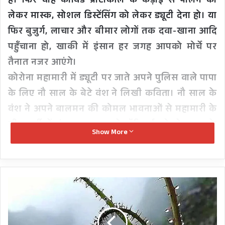
है। फिर चाहे कोविड प्रोटोकॉल के कड़ाई से पालन को
लेकर मास्क, सोशल डिस्टेंसिंग को लेकर ड्यूटी देना हो। या
फिर बुजुर्ग, लाचार और बीमार लोगों तक दवा-खाना आदि
पहुँचाना हो, खाकी में इंसान हर जगह आपको मोर्चे पर
तैनात नजर आएंगे।
कोरोना महामारी में ड्यूटी पर जाते अपने पुलिस वाले पापा
के लिए नौ साल के बेटे वंश ने लिखी कविता। नौ साल के
वंश ने अपने बालमन की कोमल भावनाओं से महामारी के
बीच वर्दी में फ्रंटलाइन पर डटे वॉरिअर्स को लेकर उनके
Show More
परिवार के अन्तर्मन की तस्वीर उतार दी है इन चंद लाइनों
के ज़रिए..
नदी,
झील,
फूल,
बुग्याल
से