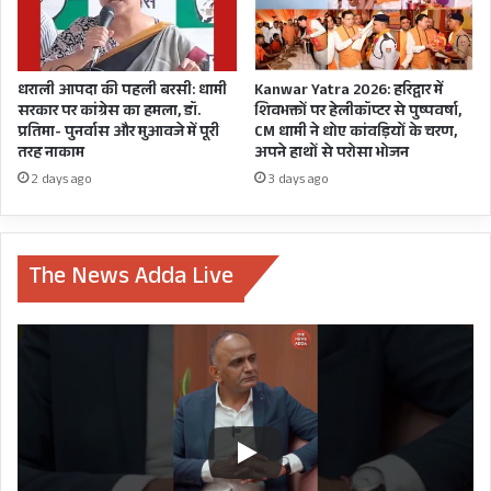
DGP ASHOK KUMAR
धराली आपदा की पहली बरसी: धामी
Kanwar Yatra 2026: हरिद्वार में
FRONTLINE WARRIORS
सरकार पर कांग्रेस का हमला, डॉ.
शिवभक्तों पर हेलीकॉप्टर से पुष्पवर्षा,
प्रतिमा- पुनर्वास और मुआवजे में पूरी
CM धामी ने धोए कांवड़ियों के चरण,
UTTARAKHAND POICE
VANSH
तरह नाकाम
अपने हाथों से परोसा भोजन
2 days ago
3 days ago
The News Adda Live