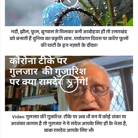
मिलकर
बनी
आबोहवा
ही
तो
नदी, झील, फूल, बुग्याल से मिलकर बनी आबोहवा ही तो उत्तराखंड
उत्तराखंड
को बनाती हैं दुनिया का प्रकृति धाम..पर्यावरण दिवस पर करिए फूलों
को
की घाटी के इन नज़ारों के दीदार!
बनाती
हैं
Video
दुनिया
गुलजार
का
की
प्रकृति
गुज़ारिश:
धाम..पर्यावरण
टीके
दिवस
पर
पर
अब
करिए
भी
फूलों
मन
की
में
Video गुलजार की गुज़ारिश: टीके पर अब भी मन में कोई शंका या
घाटी
कोई
आशंका कायम है तो गुलजार ने ये संदेश आपके लिए ही के भेजा है,
के
शंका
बाबा रामदेव आपके लिए भी!
इन
या