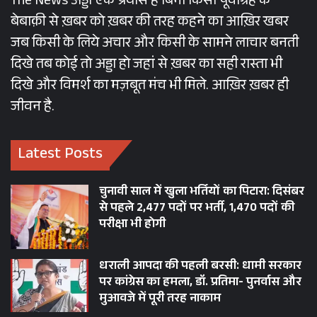
The News अड्डा एक प्रयास है बिना किसी पूर्वाग्रह के
महाराज के विभाग से फर्जी हस्ताक्षर वाली फाइल शासन से
बेबाक़ी से ख़बर को ख़बर की तरह कहने का आख़िर खबर
हो मुख्यमंत्री तक भी तो पहुंची!
जब किसी के लिये अचार और किसी के सामने लाचार बनती
दिखे तब कोई तो अड्डा हो जहां से ख़बर का सही रास्ता भी
वैसे भी पीडब्ल्यूडी विभाग की स्थिति किसी से छिपी नहीं है।
दिखे और विमर्श का मज़बूत मंच भी मिले. आख़िर ख़बर ही
कहां तो महाराज राज्य को चमचमाती सड़कें देने का दम भर
जीवन है.
रहे थे और कहां ठेकेदारों की खुली लूट के बाद स्थानीय
जनता हल्ला मचाने लगी और मुद्दा सोशल मीडिया में
Latest Posts
वायरल हुआ तो घटिया डामरीकरण उखड़वाने को भी
अपनी उपलब्धि बता रहे हैं।
चुनावी साल में खुला भर्तियों का पिटारा: दिसंबर
से पहले 2,477 पदों पर भर्ती, 1,470 पदों की
मंत्री महाराज ने यही हाल टूरिज्म विभाग का कर दिया है,
परीक्षा भी होगी
जहां सपने तमाम धार्मिक और पौराणिक सर्किट बनाने से
लेकर नए टूरिस्ट डेस्टिनेशन डेवलप करने के दिखाए गए।
धराली आपदा की पहली बरसी: धामी सरकार
लेकिन हाल यह है कि एक अदद नया टूरिस्ट डेस्टिनेशन
पर कांग्रेस का हमला, डॉ. प्रतिमा- पुनर्वास और
मुआवजे में पूरी तरह नाकाम
बीते छह सालों में वे तैयार नहीं कर पाए। मगर मंत्री महाराज