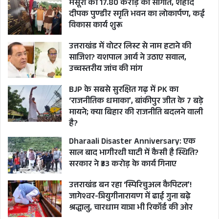
घड़ियालों को नहीं खोज लिया जाना चाहिए?
मसूरी को 17.80 करोड़ की सौगात, शहीद
दीपक पुण्डीर स्मृति भवन का लोकार्पण, कई
विकास कार्य शुरू
दूसरा मामला पीडब्ल्यूडी मंत्री सतपाल महाराज द्वारा पौड़ी
गढ़वाल जिले में राष्ट्रीय राजमार्ग 121 के अंतर्गत बीरोंखाल
उत्तराखंड में वोटर लिस्ट से नाम हटाने की
साजिश? यशपाल आर्य ने उठाए सवाल,
और थैलीसैण में बन रही सड़क पर घटिया डामरीकरण के
उच्चस्तरीय जांच की मांग
बाद करीब 10 किलोमीटर तक सड़क उखाड़कर दोबारा
बनाने के निर्देश देने से संबंधित है। यह तो स्थानीय लोगों
BJP के सबसे सुरक्षित गढ़ में PK का
‘राजनीतिक धमाका’, बांकीपुर जीत के 7 बड़े
द्वारा सड़क के नाम पर घटिया डामरीकरण को लेकर हल्ला
मायने; क्या बिहार की राजनीति बदलने वाली
मचाने का असर रहा कि मंत्री महाराज की नींद टूटी और
है?
मानकों के अनुसार दोबारा सड़क बनाने के लिए उनको
Dharaali Disaster Anniversary: एक
राष्ट्रीय राजमार्ग अफसरों को कहना पड़ा। वरना वे खुद
साल बाद भागीरथी घाटी में कैसी है स्थिति?
सरकार ने ₹33 करोड़ के कार्य गिनाए
पीडब्ल्यूडी मंत्री हैं और राज्य में मैदान से लेकर पर्वतीय क्षेत्र
में उनके विभाग की सड़कों की हालत किसी से छिपी नहीं
उत्तराखंड बन रहा ‘स्पिरिचुअल कैपिटल’!
है।
जागेश्वर-त्रियुगीनारायण में ढाई गुना बढ़े
श्रद्धालु, चारधाम यात्रा भी रिकॉर्ड की ओर