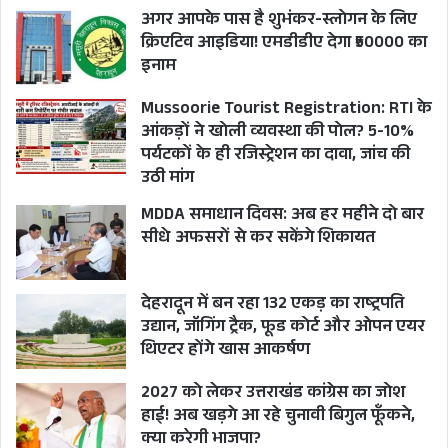
अगर आपके पास है शुभंकर-स्लोगन के लिए
क्रिएटिव आइडिया! एमडीडीए देगा ₹50000 का
इनाम
समाचार पत्रों के माध्यम से.
Mussoorie Tourist Registration: RTI के
आंकड़ों ने खोली व्यवस्था की पोल? 5-10%
pic.twitter.com/ItXRy93OyZ
पर्यटकों के ही रजिस्ट्रेशन का दावा, जांच की
उठी मांग
— Satpal Maharaj (@satpalmaharaj)
MDDA समाधान दिवस: अब हर महीने दो बार
December 7, 2022
सीधे अफसरों से कर सकेंगे शिकायत
बड़ा सवाल है कि आखिर कब तक सतपाल महाराज जैसे
देहरादून में बन रहा 132 एकड़ का राष्ट्रपति
कद्दावर मंत्री फर्जी हस्ताक्षर कराकर ठगी का शिकार होते
उद्यान, जॉगिंग ट्रैक, फूड कोर्ट और ओपन एयर
थिएटर होंगे खास आकर्षण
रहेंगे? जब मंत्री महाराज तक फर्जी हस्ताक्षर को धोखाधड़ी
के पीड़ित ही चुके और उनके निजी सचिव से लेकर जिस
2027 को लेकर उत्तराखंड कांग्रेस का जोश
हाई! अब खड़गे आ रहे चुनावी बिगुल फूँकने,
विभाग को वे हेड कर रहे उसमें एक प्रमुख अभियंता
क्या करेगी भाजपा?