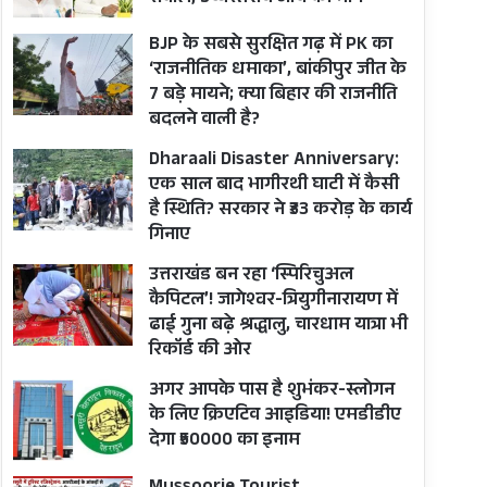
BJP के सबसे सुरक्षित गढ़ में PK का
‘राजनीतिक धमाका’, बांकीपुर जीत के
7 बड़े मायने; क्या बिहार की राजनीति
बदलने वाली है?
Dharaali Disaster Anniversary:
एक साल बाद भागीरथी घाटी में कैसी
है स्थिति? सरकार ने ₹33 करोड़ के कार्य
गिनाए
उत्तराखंड बन रहा ‘स्पिरिचुअल
कैपिटल’! जागेश्वर-त्रियुगीनारायण में
ढाई गुना बढ़े श्रद्धालु, चारधाम यात्रा भी
रिकॉर्ड की ओर
अगर आपके पास है शुभंकर-स्लोगन
के लिए क्रिएटिव आइडिया! एमडीडीए
देगा ₹50000 का इनाम