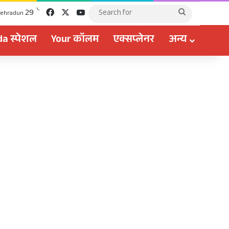
Facebook
X
YouTube
℃
29
Search
ehradun
for
a स्पेशल
Your कॉलम
एक्सप्लेनर
अन्य