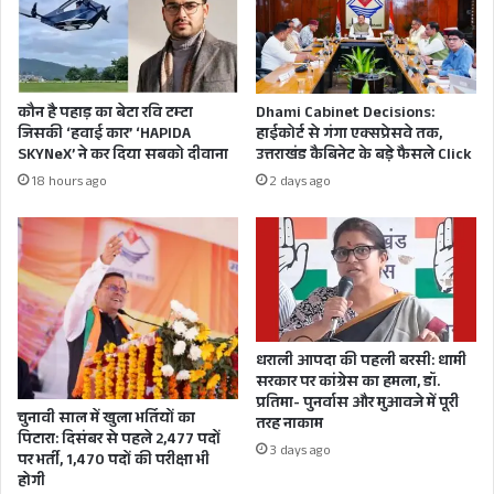
राज्य में फिलहाल कोरोना के कुल 29 हजार 949 एक्टिव
केस,
कौन है पहाड़ का बेटा रवि टम्टा
Dhami Cabinet Decisions:
जिसकी ‘हवाई कार’ ‘HAPIDA
हाईकोर्ट से गंगा एक्सप्रेसवे तक,
SKYNeX’ ने कर दिया सबको दीवाना
उत्तराखंड कैबिनेट के बड़े फैसले Click
18 hours ago
2 days ago
धराली आपदा की पहली बरसी: धामी
सरकार पर कांग्रेस का हमला, डॉ.
प्रतिमा- पुनर्वास और मुआवजे में पूरी
चुनावी साल में खुला भर्तियों का
तरह नाकाम
पिटारा: दिसंबर से पहले 2,477 पदों
3 days ago
पर भर्ती, 1,470 पदों की परीक्षा भी
होगी