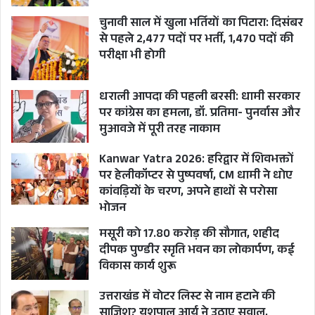
चुनावी साल में खुला भर्तियों का पिटारा: दिसंबर
से पहले 2,477 पदों पर भर्ती, 1,470 पदों की
परीक्षा भी होगी
धराली आपदा की पहली बरसी: धामी सरकार
पर कांग्रेस का हमला, डॉ. प्रतिमा- पुनर्वास और
मुआवजे में पूरी तरह नाकाम
Kanwar Yatra 2026: हरिद्वार में शिवभक्तों
पर हेलीकॉप्टर से पुष्पवर्षा, CM धामी ने धोए
कांवड़ियों के चरण, अपने हाथों से परोसा
A PAINTER ARRESTED IN DIGITAL RAPE CRIME
भोजन
मसूरी को 17.80 करोड़ की सौगात, शहीद
DIGITAL RAPE CASE IN NOIDA
दीपक पुण्डीर स्मृति भवन का लोकार्पण, कई
FIRST DIGITAL RAPE CASE REGISTERED IN
विकास कार्य शुरू
NOIDA
उत्तराखंड में वोटर लिस्ट से नाम हटाने की
NOIDA CRIME NEWS
साजिश? यशपाल आर्य ने उठाए सवाल,