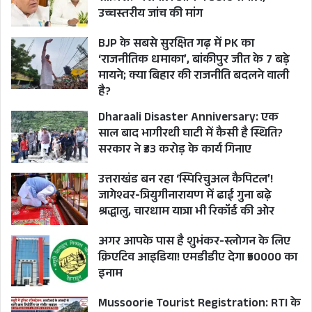
उच्चस्तरीय जांच की मांग
UTTAR PRADESH NEWS
BJP के सबसे सुरक्षित गढ़ में PK का
‘राजनीतिक धमाका’, बांकीपुर जीत के 7 बड़े
मायने; क्या बिहार की राजनीति बदलने वाली
है?
Dharaali Disaster Anniversary: एक
साल बाद भागीरथी घाटी में कैसी है स्थिति?
सरकार ने ₹33 करोड़ के कार्य गिनाए
उत्तराखंड बन रहा ‘स्पिरिचुअल कैपिटल’!
जागेश्वर-त्रियुगीनारायण में ढाई गुना बढ़े
श्रद्धालु, चारधाम यात्रा भी रिकॉर्ड की ओर
अगर आपके पास है शुभंकर-स्लोगन के लिए
क्रिएटिव आइडिया! एमडीडीए देगा ₹50000 का
इनाम
Mussoorie Tourist Registration: RTI के