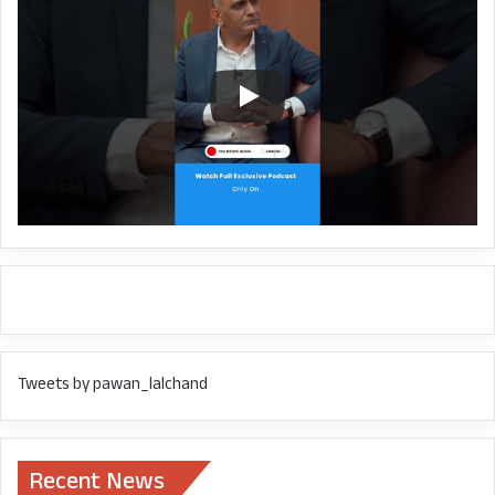
इस अवसर पर डॉ निशंक ने भूतल परिवहन मंत्री गडकरी
को थानो स्थित लेखक गाँव आने का निमंत्रण दिया और
उन्हें अपनी नवीनतम कृतियाँ भेंट कीं।
Dr.Ramesh Pokhriyal Nishank
HARIDWAR NEWS
NITIN GADKARI
UTTARAKHAND
Tweets by pawan_lalchand
Recent News