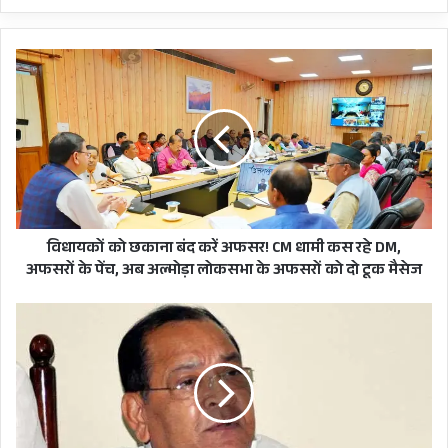
विधायकों
को
छकाना
बंद
करें
अफसर!
CM
धामी
कस
रहे
विधायकों को छकाना बंद करें अफसर! CM धामी कस रहे DM,
DM,
अफसरों के पेंच, अब अल्मोड़ा लोकसभा के अफसरों को दो टूक मैसेज
अफसरों
के
'सब
योग नगरी ऋषिकेश में केंद्रीय सड़क
पेंच,
कुछ
अब
बदलने'
परिवहन एवं राजमार्ग मंत्री नितिन
अल्मोड़ा
का
लोकसभा
दावा
गडकरी से मुलाकात
के
करने
अफसरों
वालों