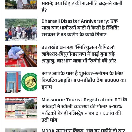
मायने; क्या बिहार की राजनीति बदलने वाली
है?
Dharaali Disaster Anniversary: एक
साल बाद भागीरथी घाटी में कैसी है स्थिति?
सरकार ने ₹33 करोड़ के कार्य गिनाए
उत्तराखंड बन रहा ‘स्पिरिचुअल कैपिटल’!
जागेश्वर-त्रियुगीनारायण में ढाई गुना बढ़े
श्रद्धालु, चारधाम यात्रा भी रिकॉर्ड की ओर
अगर आपके पास है शुभंकर-स्लोगन के लिए
क्रिएटिव आइडिया! एमडीडीए देगा ₹50000 का
इनाम
Mussoorie Tourist Registration: RTI के
आंकड़ों ने खोली व्यवस्था की पोल? 5-10%
पर्यटकों के ही रजिस्ट्रेशन का दावा, जांच की
उठी मांग
MDDA समाधान दिवस: अब हर महीने दो बार