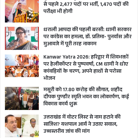
इस संदर्भ में यह भी गौरतलब है जिस भाजपा ने 2018 में
से पहले 2,477 पदों पर भर्ती, 1,470 पदों की
ज़मीनों की बेरोक-टोक बिक्री का कानून पास किया, वही
परीक्षा भी होगी
2021 में भू-कानून के लिए अभियान चलाते हुए भी दिखने
धराली आपदा की पहली बरसी: धामी सरकार
की कोशिश करती रही। इसके पीछे उनका मंतव्य इस
पर कांग्रेस का हमला, डॉ. प्रतिमा- पुनर्वास और
मसले को भी अपने सांप्रदायिक विभाजन के औज़ार के रूप
मुआवजे में पूरी तरह नाकाम
में इस्तेमाल करना था। लेकिन उत्तराखंड के जो संघर्षशील
Kanwar Yatra 2026: हरिद्वार में शिवभक्तों
लोग हैं, उनके लिए भू-कानून का मसला जल-जंगल-जमीन
पर हेलीकॉप्टर से पुष्पवर्षा, CM धामी ने धोए
पर जनता के अधिकार के व्यापक एजेंडे का हिस्सा है।
कांवड़ियों के चरण, अपने हाथों से परोसा
भोजन
उत्तराखंड की भाजपा सरकार और उसके तीसरे मुख्यमंत्री
मसूरी को 17.80 करोड़ की सौगात, शहीद
पुष्कर सिंह धामी को चाहिए कि वे कमेटी-कमेटी खेलना
दीपक पुण्डीर स्मृति भवन का लोकार्पण, कई
विकास कार्य शुरू
बंद करें और सबसे पहले भूमि कानून में 2018 का संशोधन
रद्द करें। चूंकि 29-30 नवंबर को सरकार ने विधानसभा के
उत्तराखंड में वोटर लिस्ट से नाम हटाने की
शीतकालीन सत्र का ऐलान किया है तो इस सत्र में जन-
साजिश? यशपाल आर्य ने उठाए सवाल,
उच्चस्तरीय जांच की मांग
भावनाओं के अनुरूप भू कानून सरकार पास करे।