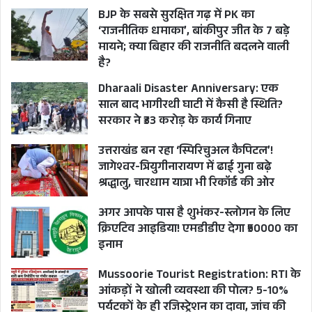
BJP के सबसे सुरक्षित गढ़ में PK का
(लेखक एक्टिविस्ट एवं सीपीआई(एमएल) के गढ़वाल
‘राजनीतिक धमाका’, बांकीपुर जीत के 7 बड़े
मायने; क्या बिहार की राजनीति बदलने वाली
सचिव हैं। विचार निजी हैं।)
है?
Dharaali Disaster Anniversary: एक
BJP
CM PUSHKAR SINGH DHAMI
साल बाद भागीरथी घाटी में कैसी है स्थिति?
सरकार ने ₹33 करोड़ के कार्य गिनाए
CONGRESS
CPIML
DRISHTIKON
उत्तराखंड बन रहा ‘स्पिरिचुअल कैपिटल’!
HARISH RAWAT
Indresh Maikhuri
जागेश्वर-त्रियुगीनारायण में ढाई गुना बढ़े
श्रद्धालु, चारधाम यात्रा भी रिकॉर्ड की ओर
LAND LAW COMMITTEE
MISSION 2022
अगर आपके पास है शुभंकर-स्लोगन के लिए
PM MODI
SUBHASH KUMAR
क्रिएटिव आइडिया! एमडीडीए देगा ₹50000 का
इनाम
UTTARAKHAND
Mussoorie Tourist Registration: RTI के
आंकड़ों ने खोली व्यवस्था की पोल? 5-10%
पर्यटकों के ही रजिस्ट्रेशन का दावा, जांच की