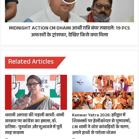
CS
रात्रि
को
बंपर
छकाया,
तबादले:
अब
19
PCS
PCS
MIDNIGHT ACTION CM DHAMI आधी रात्रि बंपर तबादले: 19 PCS
अफसरोें
अफसरोें
अफसरोें के ट्रांसफर, देखिए किसे क्या मिला
ने
के
भी
ट्रांसफर,
वही
देखिए
दोहरा
किसे
Related Articles
बताया
क्या
सरकार
हालाँकि सरकार की लेटलतीफ़ी और चारधाम यात्रा को
मिला
का
लेकर लचर तैयारी पर हमलावर कांग्रेस धामी सरकार को
इक़बाल
कितना
असहज करने को हाईकोर्ट भी पहुंच गई है। बुधवार को
बुलंद,
कांग्रेस ने ऐलान किया था कि वह चारधाम यात्रा शुरू
थक-
कराने को लेकर हाईकोर्ट में पैरवी करेगी।
हारकर
धराली आपदा की पहली बरसी: धामी
Kanwar Yatra 2026: हरिद्वार में
अब
सरकार पर कांग्रेस का हमला, डॉ.
शिवभक्तों पर हेलीकॉप्टर से पुष्पवर्षा,
मुख्य
प्रतिमा- पुनर्वास और मुआवजे में पूरी
CM धामी ने धोए कांवड़ियों के चरण,
कांग्रेस ने हाईकोर्ट में इस मामले पर पक्ष रखने के लिए पूर्व
सचिव
तरह नाकाम
अपने हाथों से परोसा भोजन
ने
महाधिवक्ता विजय बहादुर सिंह नेगी को अधिकृत भी कर