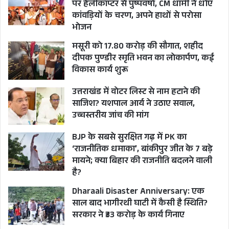
पर हेलीकॉप्टर से पुष्पवर्षा, CM धामी ने धोए
कांवड़ियों के चरण, अपने हाथों से परोसा
भोजन
मसूरी को 17.80 करोड़ की सौगात, शहीद
दीपक पुण्डीर स्मृति भवन का लोकार्पण, कई
विकास कार्य शुरू
उत्तराखंड में वोटर लिस्ट से नाम हटाने की
साजिश? यशपाल आर्य ने उठाए सवाल,
उच्चस्तरीय जांच की मांग
BJP के सबसे सुरक्षित गढ़ में PK का
‘राजनीतिक धमाका’, बांकीपुर जीत के 7 बड़े
मायने; क्या बिहार की राजनीति बदलने वाली
है?
Dharaali Disaster Anniversary: एक
साल बाद भागीरथी घाटी में कैसी है स्थिति?
सरकार ने ₹33 करोड़ के कार्य गिनाए