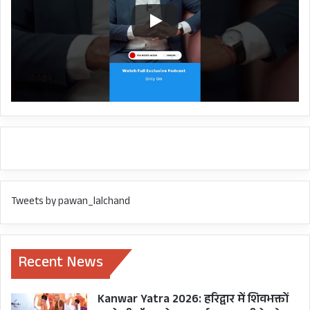
तो इसे अपनी जीत के तौर पर पेश करना
भी है।
BJP
CHARDHAM NEWS
CHARDHAM YATRA
CM PUSHKAR SINGH DHAMI
CONGRESS
GANESH GODIYAL
HARISH RAWAT
Tweets by pawan_lalchand
HIGH COURT
MISSION 2022
SLP
SUPREME COURT
TIRTH PUROHITS
Recent News
UTTARAKHAND
Kanwar Yatra 2026: हरिद्वार में शिवभक्तों