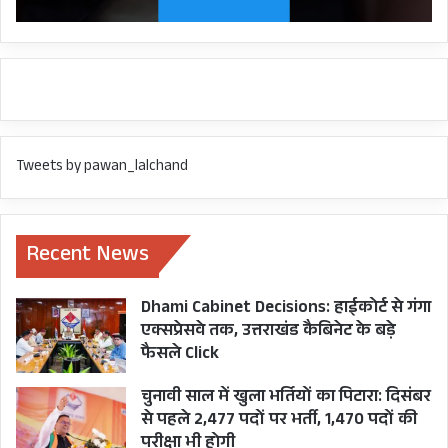
लाभ पहुंचाना है। उन्होंने कहा कि हमारा प्रयास शिथिल
योजनाओं को गति प्रदान करना है।
इस अवसर पर सचिव समाज कल्याण विभाग एल. फनई,
अपर सचिव योगेन्द्र रावत, निदेशक जनजाति संजय सिंह
टोलिया तथा अन्य विभागीय अधिकारी उपस्थित रहे।
Tweets by pawan_lalchand
CABINET MINISTER CHANDAN RAM DASS
Recent News
CM PUSHKAR SINGH DHAMI
Dhami Cabinet Decisions: हाईकोर्ट से गंगा
UTTARAKHAND
एक्सप्रेसवे तक, उत्तराखंड कैबिनेट के बड़े
फैसले Click
चुनावी साल में खुला भर्तियों का पिटारा: दिसंबर
से पहले 2,477 पदों पर भर्ती, 1,470 पदों की
परीक्षा भी होगी