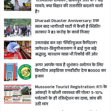
‘राजनीतिक धमाका’, बांकीपुर जीत के 7 बड़े
मायने; क्या बिहार की राजनीति बदलने वाली
है?
Dharaali Disaster Anniversary: एक
साल बाद भागीरथी घाटी में कैसी है स्थिति?
सरकार ने ₹33 करोड़ के कार्य गिनाए
उत्तराखंड बन रहा ‘स्पिरिचुअल कैपिटल’!
जागेश्वर-त्रियुगीनारायण में ढाई गुना बढ़े
श्रद्धालु, चारधाम यात्रा भी रिकॉर्ड की ओर
अगर आपके पास है शुभंकर-स्लोगन के लिए
क्रिएटिव आइडिया! एमडीडीए देगा ₹50000 का
इनाम
Mussoorie Tourist Registration: RTI के
आंकड़ों ने खोली व्यवस्था की पोल? 5-10%
पर्यटकों के ही रजिस्ट्रेशन का दावा, जांच की
उठी मांग