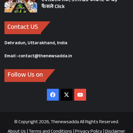
एक्सप्रेसवे तक, उत्तराखंड कैबिनेट के बड़े
फैसले Click
Contact US
Dehradun, Uttarakhand, India
Email:-contact@thenewsadda.in
Follow Us on
Facebook
X
YouTube
© Copyright 2026, Thenewsadda All Rights Reserved.
About Us
|
Terms and Conditions
|
Privacy Policy
|
Disclaimer