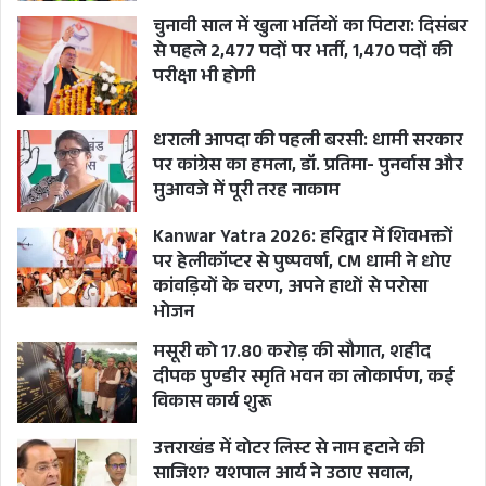
बच्चे आदि मौजूद रहे।
चुनावी साल में खुला भर्तियों का पिटारा: दिसंबर
से पहले 2,477 पदों पर भर्ती, 1,470 पदों की
BHARARISAIN ASSEMBLY HOUSE
परीक्षा भी होगी
CM PUSHKAR SINGH DHAMI
GAIRSAIN
धराली आपदा की पहली बरसी: धामी सरकार
पर कांग्रेस का हमला, डॉ. प्रतिमा- पुनर्वास और
SPEAKER RITU KHANDURI BHUSHAN
मुआवजे में पूरी तरह नाकाम
UTTARAKHAND
Kanwar Yatra 2026: हरिद्वार में शिवभक्तों
UTTARAKHAND STATE FOUNDATION DAY
पर हेलीकॉप्टर से पुष्पवर्षा, CM धामी ने धोए
कांवड़ियों के चरण, अपने हाथों से परोसा
भोजन
मसूरी को 17.80 करोड़ की सौगात, शहीद
दीपक पुण्डीर स्मृति भवन का लोकार्पण, कई
विकास कार्य शुरू
उत्तराखंड में वोटर लिस्ट से नाम हटाने की
साजिश? यशपाल आर्य ने उठाए सवाल,