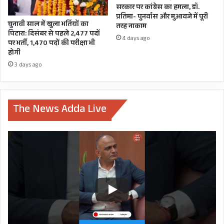
सरकार पर कांग्रेस का हमला, डॉ.
प्रतिमा- पुनर्वास और मुआवजे में पूरी
चुनावी साल में खुला भर्तियों का
तरह नाकाम
पिटारा: दिसंबर से पहले 2,477 पदों
4 days ago
पर भर्ती, 1,470 पदों की परीक्षा भी
होगी
3 days ago
BEROJGARI DIWAS
BJP
CM PUSHKAR SINGH DHAMI
CONGRESS
The News Adda Live
DEVENDRA YADAV
GANESH GODIYAL
HARISH RAWAT
MISSION 2022
PM MODI
PRITAM SINGH
UTTARAKHAND
YOUTH CONGRESS