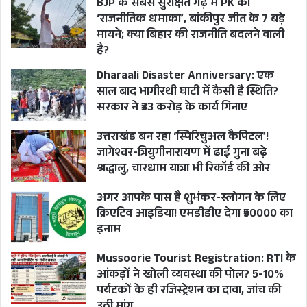
BJP के सबसे सुरक्षित गढ़ में PK का
‘राजनीतिक धमाका’, बांकीपुर जीत के 7 बड़े
मायने; क्या बिहार की राजनीति बदलने वाली
है?
Dharaali Disaster Anniversary: एक
साल बाद भागीरथी घाटी में कैसी है स्थिति?
सरकार ने ₹33 करोड़ के कार्य गिनाए
उत्तराखंड बन रहा ‘स्पिरिचुअल कैपिटल’!
जागेश्वर-त्रियुगीनारायण में ढाई गुना बढ़े
श्रद्धालु, चारधाम यात्रा भी रिकॉर्ड की ओर
अगर आपके पास है शुभंकर-स्लोगन के लिए
क्रिएटिव आइडिया! एमडीडीए देगा ₹50000 का
इनाम
Mussoorie Tourist Registration: RTI के
आंकड़ों ने खोली व्यवस्था की पोल? 5-10%
पर्यटकों के ही रजिस्ट्रेशन का दावा, जांच की