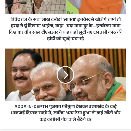
‘लापता’
इनवेस्टर्स
खोजेंगे
धामी
त्रिवेंद्र राज के सवा लाख करोड़ी ‘लापता’ इनवेस्टर्स खोजेंगे धामी तो
तो
हरदा ने यूं दिखाया आईना, कहा- चंदा मामा दूर के…इनवेस्टर मामा
हरदा
दिखाकर तीन साल टीएसआर ने वाहवाही लूटी नए CM उसी काठ की
ने
हांडी को चूल्हे चढ़ा रहे
यूं
दिखाया
ADDA
आईना,
IN-
कहा-
DEPTH
चंदा
गुजरात
मामा
फ़ॉर्मूला
दूर
देखकर
प्रधानमंत्री नरेंद्र मोदी के जन्मदिन को कांग्रेस बेरोजगारी
के…
उत्तराखंड
इनवेस्टर
दिवस के रूप में मना रही है। इसके तहत आज कांग्रेस
के
मामा
कई
मुख्यालय देहरादून में युवा कांग्रेस की ओर से बेरोजगारी
दिखाकर
भाजपाई
ADDA IN-DEPTH गुजरात फ़ॉर्मूला देखकर उत्तराखंड के कई
तीन
स्टॉल लगाया गया…..कार्यक्रम में कांग्रेस के तमाम शीर्ष
दिग्गज
भाजपाई दिग्गज सदमे में, जानिए अगर ऐसा हुआ तो कई खाँटी और
साल
सदमे
कई कांग्रेसी गोत्र वाले बैठेंगे घर
नेता भी उपस्थित रहे……. कांग्रेस प्रदेश अध्यक्ष गणेश
टीएसआर
में,
गोदियाल, प्रदेश प्रभारी देवेंद्र यादव समेत तमाम
ने