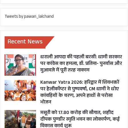
यहाँ पढ़िए हूबहू क्या कहा है पूर्व
Tweets by pawan_lalchand
मुख्यमंत्री हरीश रावत ने-
Recent News
धराली आपदा की पहली बरसी: धामी सरकार
पर कांग्रेस का हमला, डॉ. प्रतिमा- पुनर्वास और
मुआवजे में पूरी तरह नाकाम
है न अजीब सी बात, चुनाव
Kanwar Yatra 2026: हरिद्वार में शिवभक्तों
पर हेलीकॉप्टर से पुष्पवर्षा, CM धामी ने धोए
रूपी समुद्र को तैरना है,
कांवड़ियों के चरण, अपने हाथों से परोसा
सहयोग के लिए संगठन का
भोजन
ढांचा अधिकांश स्थानों पर
मसूरी को 17.80 करोड़ की सौगात, शहीद
सहयोग का हाथ आगे बढ़ाने
दीपक पुण्डीर स्मृति भवन का लोकार्पण, कई
के बजाय या तो मुंह फेर करके
विकास कार्य शुरू