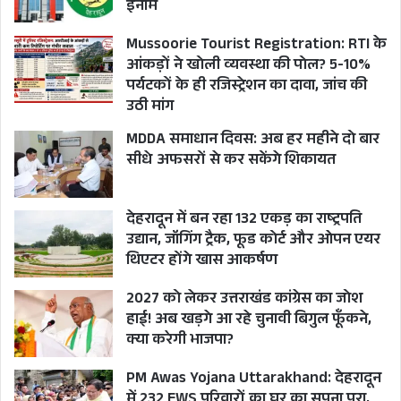
इनाम
स्थिति में हूंँ, नया वर्ष शायद
रास्ता दिखा दे। मुझे विश्वास
Mussoorie Tourist Registration: RTI के
है कि भगवान केदारनाथ जी
आंकड़ों ने खोली व्यवस्था की पोल? 5-10%
पर्यटकों के ही रजिस्ट्रेशन का दावा, जांच की
इस स्थिति में मेरा मार्गदर्शन
उठी मांग
करेंगे !
MDDA समाधान दिवस: अब हर महीने दो बार
सीधे अफसरों से कर सकेंगे शिकायत
देहरादून में बन रहा 132 एकड़ का राष्ट्रपति
उद्यान, जॉगिंग ट्रैक, फूड कोर्ट और ओपन एयर
BJP
CM PUSHKAR SINGH DHAMI
थिएटर होंगे खास आकर्षण
CONGRESS
DEVENDRA YADAV
2027 को लेकर उत्तराखंड कांग्रेस का जोश
हाई! अब खड़गे आ रहे चुनावी बिगुल फूँकने,
HARAK SINGH RAWAT
HARISH RAWAT
क्या करेगी भाजपा?
MISSION 2022
PRITAM SINGH
PM Awas Yojana Uttarakhand: देहरादून
में 232 EWS परिवारों का घर का सपना पूरा,