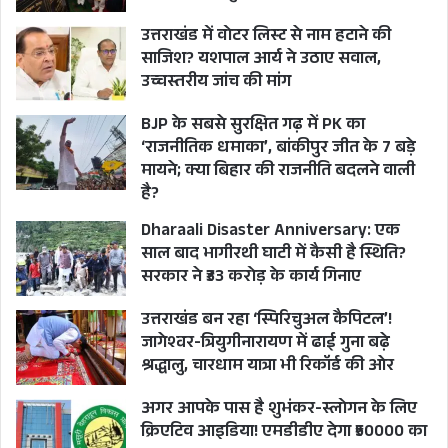
खड़ा हो जा रहा है या
उत्तराखंड में वोटर लिस्ट से नाम हटाने की
नकारात्मक भूमिका निभा रहा
साजिश? यशपाल आर्य ने उठाए सवाल,
उच्चस्तरीय जांच की मांग
है। जिस समुद्र में तैरना है,
सत्ता ने वहां कई मगरमच्छ
BJP के सबसे सुरक्षित गढ़ में PK का
छोड़ रखे हैं। जिनके आदेश पर
‘राजनीतिक धमाका’, बांकीपुर जीत के 7 बड़े
मायने; क्या बिहार की राजनीति बदलने वाली
तैरना है, उनके नुमाइंदे मेरे
है?
हाथ-पांव बांध रहे हैं। मन में
Dharaali Disaster Anniversary: एक
बहुत बार विचार आ रहा है कि
साल बाद भागीरथी घाटी में कैसी है स्थिति?
हरीश रावत अब बहुत हो
सरकार ने ₹33 करोड़ के कार्य गिनाए
गया, बहुत तैर लिये, अब
उत्तराखंड बन रहा ‘स्पिरिचुअल कैपिटल’!
विश्राम का समय है! फिर
जागेश्वर-त्रियुगीनारायण में ढाई गुना बढ़े
चुपके से मन के एक कोने से
श्रद्धालु, चारधाम यात्रा भी रिकॉर्ड की ओर
आवाज उठ रही है “न दैन्यं न
अगर आपके पास है शुभंकर-स्लोगन के लिए
पलायनम्” बड़ी उपापोह की
क्रिएटिव आइडिया! एमडीडीए देगा ₹50000 का