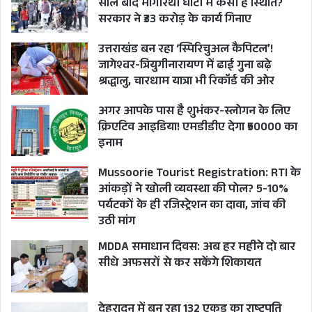
साल बाद भागीरथी घाटी में कैसी है स्थिति?
सरकार ने ₹33 करोड़ के कार्य गिनाए
उत्तराखंड बन रहा ‘स्पिरिचुअल कैपिटल’!
जागेश्वर-त्रियुगीनारायण में ढाई गुना बढ़े
श्रद्धालु, चारधाम यात्रा भी रिकॉर्ड की ओर
अगर आपके पास है शुभंकर-स्लोगन के लिए
क्रिएटिव आइडिया! एमडीडीए देगा ₹50000 का
इनाम
Mussoorie Tourist Registration: RTI के
आंकड़ों ने खोली व्यवस्था की पोल? 5-10%
पर्यटकों के ही रजिस्ट्रेशन का दावा, जांच की
उठी मांग
MDDA समाधान दिवस: अब हर महीने दो बार
सीधे अफसरों से कर सकेंगे शिकायत
देहरादून में बन रहा 132 एकड़ का राष्ट्रपति