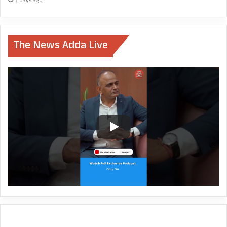
3 days ago
The News Adda Live