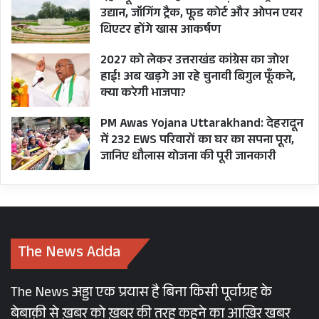
उद्यान, जॉगिंग ट्रैक, फूड कोर्ट और ओपन एयर
थिएटर होंगे खास आकर्षण
2027 को लेकर उत्तराखंड कांग्रेस का जोश
हाई! अब खड़गे आ रहे चुनावी बिगुल फूँकने,
क्या करेगी भाजपा?
PM Awas Yojana Uttarakhand: देहरादून
में 232 EWS परिवारों का घर का सपना पूरा,
जानिए धौलास योजना की पूरी जानकारी
The News Adda
The News अड्डा एक प्रयास है बिना किसी पूर्वाग्रह के
बेबाक़ी से ख़बर को ख़बर की तरह कहने का आख़िर खबर