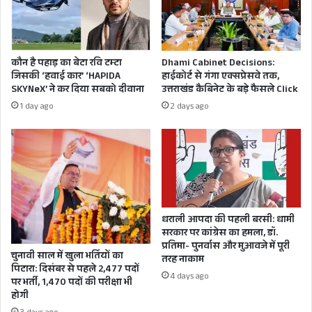
का मैसेज दे दिया है। अब उन मंत्रियों में सबसे पहले दर्द
टीम
हरक का छलका चुका है। अभी एक-दो और मंत्री है
इंडिया
का
जिनका दर्द आ सकता है छलककर बाहर चंद दिनों में!
आगाज
कौन है पहाड़ का बेटा रवि टम्टा
Dhami Cabinet Decisions:
वैसे दीपक रावत की ज्वाइनिंग पर नजर बनाकर रखनी
जिसकी ‘हवाई कार’ ‘HAPIDA
हाईकोर्ट से गंगा एक्सप्रेसवे तक,
होगी क्योंकि मुख्यमंत्री धामी के दावों का दम देखने का
SKYNeX’ ने कर दिया सबको दीवाना
उत्तराखंड कैबिनेट के बड़े फैसले Click
1 day ago
2 days ago
पहला बहाना होगा।
CM PUSHKAR SINGH DHAMI
IAS DEEPAK RAWAT
धराली आपदा की पहली बरसी: धामी
सरकार पर कांग्रेस का हमला, डॉ.
प्रतिमा- पुनर्वास और मुआवजे में पूरी
चुनावी साल में खुला भर्तियों का
तरह नाकाम
पिटारा: दिसंबर से पहले 2,477 पदों
4 days ago
पर भर्ती, 1,470 पदों की परीक्षा भी
होगी