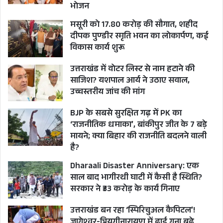
भोजन
मसूरी को 17.80 करोड़ की सौगात, शहीद
दीपक पुण्डीर स्मृति भवन का लोकार्पण, कई
विकास कार्य शुरू
उत्तराखंड में वोटर लिस्ट से नाम हटाने की
साजिश? यशपाल आर्य ने उठाए सवाल,
उच्चस्तरीय जांच की मांग
BJP के सबसे सुरक्षित गढ़ में PK का
‘राजनीतिक धमाका’, बांकीपुर जीत के 7 बड़े
मायने; क्या बिहार की राजनीति बदलने वाली
है?
Dharaali Disaster Anniversary: एक
साल बाद भागीरथी घाटी में कैसी है स्थिति?
सरकार ने ₹33 करोड़ के कार्य गिनाए
उत्तराखंड बन रहा ‘स्पिरिचुअल कैपिटल’!
जागेश्वर-त्रियुगीनारायण में ढाई गुना बढ़े