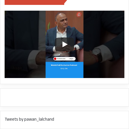
इमरजेन्सी व अन्य आपदा संबंधित कामों में किया जा
सकता है।
मुख्यमंत्री ने जिलाधिकारी टिहरी से हाल
ही में देवप्रयाग क्षेत्र में सक्रिय हुए बाघ
के बारे में भी जानकारी ली।
बैठक में मुख्य सचिव डाॅ एस एस संधु, अपर मुख्य सचिव
मनीषा पंवार, आनंद बर्द्धन, पुलिस महानिदेशक अशोक
कुमार, प्रमुख सचिव आर के सुधांशु, सचिव नितेश झा,
सचिव दिलीप जावलकर, एसए मुरूगेशन, सहित शासन,
आर्मी, एनडीआरएफ, बीआरओ, आईटीबीपी, आईएमडी के
वरिष्ठ अधिकारी और जिलाधिकारी उपस्थित थे।
Tweets by pawan_lalchand
CM PUSHKAR SINGH DHAMI