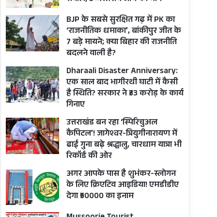
BJP के सबसे सुरक्षित गढ़ में PK का
‘राजनीतिक धमाका’, बांकीपुर जीत के
7 बड़े मायने; क्या बिहार की राजनीति
बदलने वाली है?
Dharaali Disaster Anniversary:
एक साल बाद भागीरथी घाटी में कैसी
है स्थिति? सरकार ने ₹33 करोड़ के कार्य
गिनाए
उत्तराखंड बन रहा ‘स्पिरिचुअल
कैपिटल’! जागेश्वर-त्रियुगीनारायण में
ढाई गुना बढ़े श्रद्धालु, चारधाम यात्रा भी
रिकॉर्ड की ओर
अगर आपके पास है शुभंकर-स्लोगन
के लिए क्रिएटिव आइडिया! एमडीडीए
देगा ₹50000 का इनाम