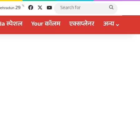
Facebook
X
YouTube
℃
29
Search
ehradun
for
a स्पेशल
Your कॉलम
एक्सप्लेनर
अन्य