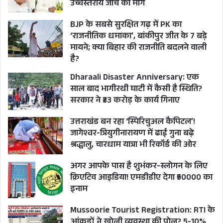
उच्चस्तरीय जांच की मांग
BJP के सबसे सुरक्षित गढ़ में PK का
‘राजनीतिक धमाका’, बांकीपुर जीत के 7 बड़े
मायने; क्या बिहार की राजनीति बदलने वाली
है?
Dharaali Disaster Anniversary: एक
साल बाद भागीरथी घाटी में कैसी है स्थिति?
सरकार ने ₹33 करोड़ के कार्य गिनाए
उत्तराखंड बन रहा ‘स्पिरिचुअल कैपिटल’!
जागेश्वर-त्रियुगीनारायण में ढाई गुना बढ़े
श्रद्धालु, चारधाम यात्रा भी रिकॉर्ड की ओर
अगर आपके पास है शुभंकर-स्लोगन के लिए
क्रिएटिव आइडिया! एमडीडीए देगा ₹50000 का
इनाम
Mussoorie Tourist Registration: RTI के
आंकड़ों ने खोली व्यवस्था की पोल? 5-10%