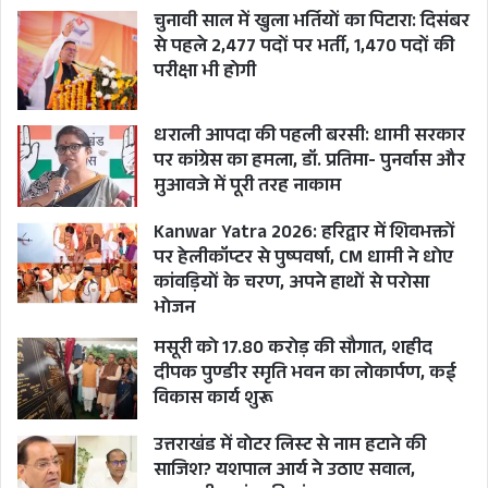
चुनावी साल में खुला भर्तियों का पिटारा: दिसंबर
आफिस अथवा निर्धारित गन्तव्य तक सुरक्षित पहुँचाने हेतु
से पहले 2,477 पदों पर भर्ती, 1,470 पदों की
सैक्टर मजिस्ट्रेट नामित किये जाएँ।
परीक्षा भी होगी
धराली आपदा की पहली बरसी: धामी सरकार
CM PUSHKAR SINGH DHAMI
UKPSC
पर कांग्रेस का हमला, डॉ. प्रतिमा- पुनर्वास और
UKSSSC PAPER LEAK CASE
मुआवजे में पूरी तरह नाकाम
UTTARAKHAND
Kanwar Yatra 2026: हरिद्वार में शिवभक्तों
पर हेलीकॉप्टर से पुष्पवर्षा, CM धामी ने धोए
कांवड़ियों के चरण, अपने हाथों से परोसा
भोजन
मसूरी को 17.80 करोड़ की सौगात, शहीद
दीपक पुण्डीर स्मृति भवन का लोकार्पण, कई
विकास कार्य शुरू
उत्तराखंड में वोटर लिस्ट से नाम हटाने की
साजिश? यशपाल आर्य ने उठाए सवाल,