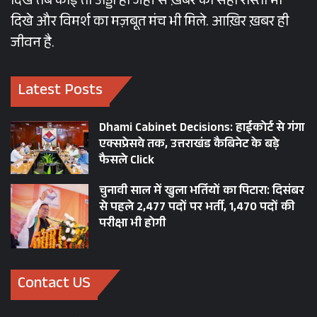
दिखे तब कोई तो अड्डा हो जहां से ख़बर का सही रास्ता भी
दिखे और विमर्श का मज़बूत मंच भी मिले. आख़िर ख़बर ही
जीवन है.
Latest Posts
Dhami Cabinet Decisions: हाईकोर्ट से गंगा
एक्सप्रेसवे तक, उत्तराखंड कैबिनेट के बड़े
फैसले Click
चुनावी साल में खुला भर्तियों का पिटारा: दिसंबर
से पहले 2,477 पदों पर भर्ती, 1,470 पदों की
परीक्षा भी होगी
Contact US