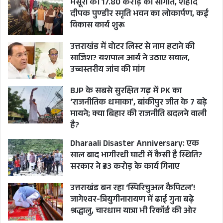
मसूरी को 17.80 करोड़ की सौगात, शहीद
दीपक पुण्डीर स्मृति भवन का लोकार्पण, कई
विकास कार्य शुरू
उत्तराखंड में वोटर लिस्ट से नाम हटाने की
साजिश? यशपाल आर्य ने उठाए सवाल,
उच्चस्तरीय जांच की मांग
BJP के सबसे सुरक्षित गढ़ में PK का
‘राजनीतिक धमाका’, बांकीपुर जीत के 7 बड़े
मायने; क्या बिहार की राजनीति बदलने वाली
है?
Dharaali Disaster Anniversary: एक
साल बाद भागीरथी घाटी में कैसी है स्थिति?
सरकार ने ₹33 करोड़ के कार्य गिनाए
उत्तराखंड बन रहा ‘स्पिरिचुअल कैपिटल’!
जागेश्वर-त्रियुगीनारायण में ढाई गुना बढ़े
श्रद्धालु, चारधाम यात्रा भी रिकॉर्ड की ओर