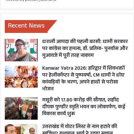
शायद घोटाले का जो स्वरूप आज दिखाई दे
रहा है, वह स्वरूप नहीं दिखाई देता।
Recent News
फिर एक हाकम सिंह नहीं, हाकम सिंह से
लेकर घोटाले के हर विशेषज्ञ, चाहे वह यूपी
धराली आपदा की पहली बरसी: धामी सरकार
का विशेषज्ञ हो, चाहे वह रामनगर के
पर कांग्रेस का हमला, डॉ. प्रतिमा- पुनर्वास और
मुआवजे में पूरी तरह नाकाम
विशेषज्ञ हो और तो छोड़ो अब लेटेस्ट एक
पहलवान और सामने आया है रितेश के नाम
Kanwar Yatra 2026: हरिद्वार में शिवभक्तों
पर हेलीकॉप्टर से पुष्पवर्षा, CM धामी ने धोए
से, वह घोटालेबाज हो नौकरियों पर घोटाला
कांवड़ियों के चरण, अपने हाथों से परोसा
करने वाला, यह सब लोगों के संबंध कहीं न
भोजन
कहीं भाजपा से ही क्यों निकल रहे हैं? यदि
मसूरी को 17.80 करोड़ की सौगात, शहीद
मुख्यमंत्री जी आप हम पर कीचड़ उछाल रहे
दीपक पुण्डीर स्मृति भवन का लोकार्पण, कई
हैं तो जरा यह जो इतना बड़ा सना हुआ गंदा
विकास कार्य शुरू
कीचड़ आपके भाजपा की कमीज पर लगा
उत्तराखंड में वोटर लिस्ट से नाम हटाने की
हुआ है, तो जरा उसकी सफाई तो दे दीजिये।