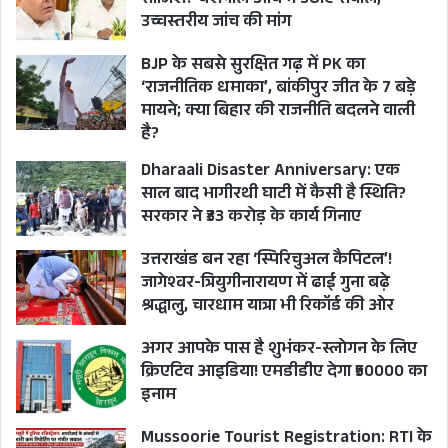
साजिश? यशपाल आर्य ने उठाए सवाल,
उच्चस्तरीय जांच की मांग
#Uttarakhand #BJP4UK #Congress
BJP के सबसे सुरक्षित गढ़ में PK का
#Pushkar Singh Dhami
‘राजनीतिक धमाका’, बांकीपुर जीत के 7 बड़े
मायने; क्या बिहार की राजनीति बदलने वाली
है?
हरीश रावत, पूर्व मुख्यमंत्री
Dharaali Disaster Anniversary: एक
साल बाद भागीरथी घाटी में कैसी है स्थिति?
सरकार ने ₹33 करोड़ के कार्य गिनाए
BJP
CM PUSHKAR SINGH DHAMI
उत्तराखंड बन रहा ‘स्पिरिचुअल कैपिटल’!
CONGRESS
HAKAM SINGH RAWAT
जागेश्वर-त्रियुगीनारायण में ढाई गुना बढ़े
श्रद्धालु, चारधाम यात्रा भी रिकॉर्ड की ओर
HARDA VS DHAMI
HARISH RAWAT
अगर आपके पास है शुभंकर-स्लोगन के लिए
UKSSSC PAPER LEAK CASE
क्रिएटिव आइडिया! एमडीडीए देगा ₹50000 का
इनाम
UTTARAKHAND
Mussoorie Tourist Registration: RTI के