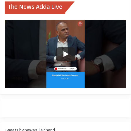
एक गड़बड़ी की जानकारी मिली तो हमने उस
The News Adda Live
पर कार्यवाही की। भर्ती आयोग के चेयरमैन
को हटाया और मामले की जांच हेतु
एसआईटी का गठन किया।
हां यह सत्य है कि घोटाले का मास्टरमाइंड
एक भाजपाई निकला, अब उसके खिलाफ
FIR दर्ज हुई और उसका बाद में मामला रफा-
दफा कर दिया गया है, FIR के समझौते के
नाम पर रद्द कर दिया गया तो यह कौन
व्यक्ति था निश्चित तौर पर कोई तो भाजपाई
होगा! क्योंकि उस समय हमारी सरकार तो थी
नहीं, जिसने समझौता करवाया होगा और
मामले को रफा-दफा किया होगा। यदि
हाकम सिंह उसी समय जेल चला जाता तो
Tweets by pawan_lalchand