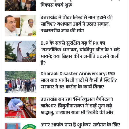
सरकार नहीं मानेगा। उन्होंने कहा कि उनका यह भी मानना
विकास कार्य शुरू
है कि जनता द्वारा दी गई शक्तियों का प्रयोग भी मुख्यमंत्री,
उत्तराखंड में वोटर लिस्ट से नाम हटाने की
कैबिनेट और सरकार को ही करना चाहिए।
साजिश? यशपाल आर्य ने उठाए सवाल,
उच्चस्तरीय जांच की मांग
Bureaucracy of Uttarakhand
BJP के सबसे सुरक्षित गढ़ में PK का
‘राजनीतिक धमाका’, बांकीपुर जीत के 7 बड़े
CM PUSHKAR SINGH DHAMI
CONGRESS
मायने; क्या बिहार की राजनीति बदलने वाली
है?
Sewa ka adhikar ayog
UTTARAKHAND
Dharaali Disaster Anniversary: एक
YASHPAL ARYA
साल बाद भागीरथी घाटी में कैसी है स्थिति?
सरकार ने ₹33 करोड़ के कार्य गिनाए
उत्तराखंड बन रहा ‘स्पिरिचुअल कैपिटल’!
जागेश्वर-त्रियुगीनारायण में ढाई गुना बढ़े
श्रद्धालु, चारधाम यात्रा भी रिकॉर्ड की ओर
अगर आपके पास है शुभंकर-स्लोगन के लिए