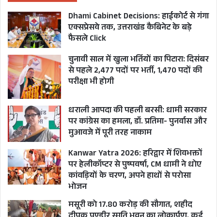
Dhami Cabinet Decisions: हाईकोर्ट से गंगा
एक्सप्रेसवे तक, उत्तराखंड कैबिनेट के बड़े
ANIMAL HUSBANDRY DEPARTMENT
फैसले Click
CABINET MINISTER SAURABH BAHUGUNA
चुनावी साल में खुला भर्तियों का पिटारा: दिसंबर
से पहले 2,477 पदों पर भर्ती, 1,470 पदों की
LUMPY VIRUS IN UTTARAKHAND
परीक्षा भी होगी
SOP FOR LUMPY VIRUS
धराली आपदा की पहली बरसी: धामी सरकार
TOLL FREE NUMBER FOR LUMPY VIRUS
पर कांग्रेस का हमला, डॉ. प्रतिमा- पुनर्वास और
मुआवजे में पूरी तरह नाकाम
UTTARAKHAND
Kanwar Yatra 2026: हरिद्वार में शिवभक्तों
पर हेलीकॉप्टर से पुष्पवर्षा, CM धामी ने धोए
कांवड़ियों के चरण, अपने हाथों से परोसा
भोजन
मसूरी को 17.80 करोड़ की सौगात, शहीद
दीपक पुण्डीर स्मृति भवन का लोकार्पण, कई