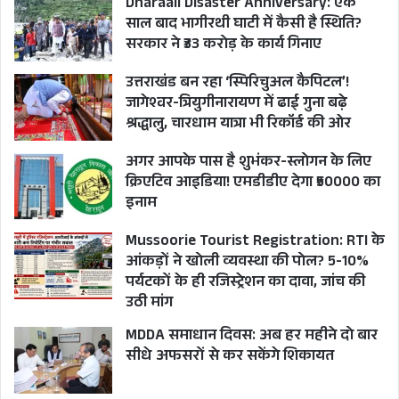
Dharaali Disaster Anniversary: एक
साल बाद भागीरथी घाटी में कैसी है स्थिति?
सरकार ने ₹33 करोड़ के कार्य गिनाए
उत्तराखंड बन रहा ‘स्पिरिचुअल कैपिटल’!
जागेश्वर-त्रियुगीनारायण में ढाई गुना बढ़े
श्रद्धालु, चारधाम यात्रा भी रिकॉर्ड की ओर
अगर आपके पास है शुभंकर-स्लोगन के लिए
क्रिएटिव आइडिया! एमडीडीए देगा ₹50000 का
इनाम
Mussoorie Tourist Registration: RTI के
आंकड़ों ने खोली व्यवस्था की पोल? 5-10%
पर्यटकों के ही रजिस्ट्रेशन का दावा, जांच की
उठी मांग
MDDA समाधान दिवस: अब हर महीने दो बार
सीधे अफसरों से कर सकेंगे शिकायत
Geeta Dhami
Sewa Sankalp Foundation