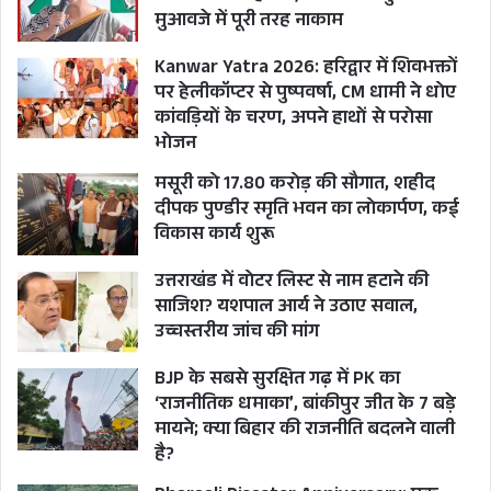
ने देवभूमि उत्तराखंड की आम जनता, मीडिया एवं संस्कृति
मुआवजे में पूरी तरह नाकाम
प्रेमियों से अपील की कि वे अधिक से अधिक संख्या में
Kanwar Yatra 2026: हरिद्वार में शिवभक्तों
महोत्सव में शामिल हों जिससे इस भव्य सांस्कृतिक
पर हेलीकॉप्टर से पुष्पवर्षा, CM धामी ने धोए
आयोजन के प्रतिभागियों का मनोबल बढ़ सके और
कांवड़ियों के चरण, अपने हाथों से परोसा
भोजन
उत्तराखंड की अनूठी लोकविरासत को जीवंत बनाए रखने में
सहयोग करें। प्रेस वार्ता में दायित्वधारी गीताराम गौड़ समेत
मसूरी को 17.80 करोड़ की सौगात, शहीद
दीपक पुण्डीर स्मृति भवन का लोकार्पण, कई
फाउंडेशन से जुड़े अन्य पदाधिकारी उपस्थित रहे।
विकास कार्य शुरू
उत्तराखंड में वोटर लिस्ट से नाम हटाने की
साजिश? यशपाल आर्य ने उठाए सवाल,
उच्चस्तरीय जांच की मांग
BJP के सबसे सुरक्षित गढ़ में PK का
‘राजनीतिक धमाका’, बांकीपुर जीत के 7 बड़े
मायने; क्या बिहार की राजनीति बदलने वाली
है?