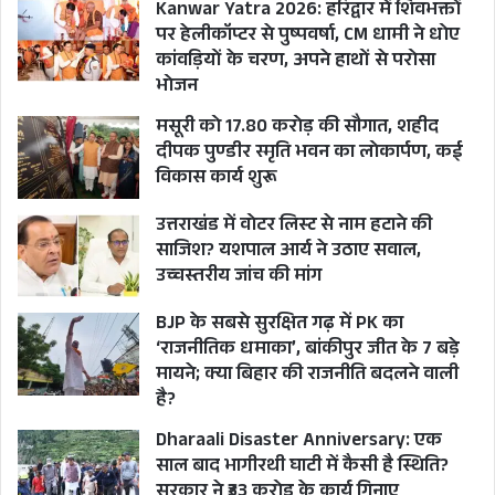
Kanwar Yatra 2026: हरिद्वार में शिवभक्तों
पर हेलीकॉप्टर से पुष्पवर्षा, CM धामी ने धोए
कांवड़ियों के चरण, अपने हाथों से परोसा
भोजन
मसूरी को 17.80 करोड़ की सौगात, शहीद
दीपक पुण्डीर स्मृति भवन का लोकार्पण, कई
विकास कार्य शुरू
उत्तराखंड में वोटर लिस्ट से नाम हटाने की
साजिश? यशपाल आर्य ने उठाए सवाल,
उच्चस्तरीय जांच की मांग
BJP के सबसे सुरक्षित गढ़ में PK का
‘राजनीतिक धमाका’, बांकीपुर जीत के 7 बड़े
मायने; क्या बिहार की राजनीति बदलने वाली
है?
Dharaali Disaster Anniversary: एक
साल बाद भागीरथी घाटी में कैसी है स्थिति?
सरकार ने ₹33 करोड़ के कार्य गिनाए