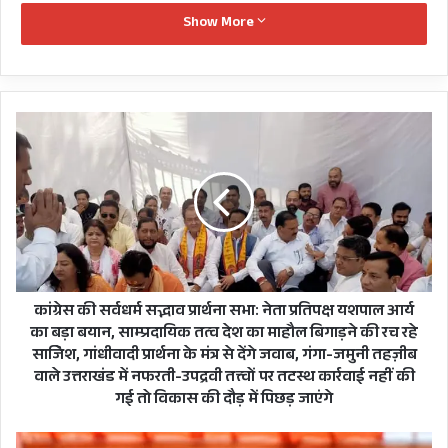
Show More
सीएम ने कहा कि राज्य सरकार एक अभियान चलाकर जिन
लोगों का ठीक से वैरिफिकेशन नहीं हुआ उनका
वेरिफ़िकेशन सुनिश्चित करेगी। सीएम ने कहा कि इस बात
कांग्रेस
का पूरा ख्याल रखा जायेगा कि राज्य में कोई ऐसा व्यक्ति न
की
आए जिसके कारण यहाँ की शांति व्यवस्था खराब हो।
सर्वधर्म
सद्भाव
हालाँकि कांग्रेस ने सीएम धामी के इस बयान पर हमलावर
प्रार्थना
तेवर अपनाते हुए इसे संविधान के खिलाफ करार दिया है।
सभा:
नेता
प्रतिपक्ष
यशपाल
आर्य
कांग्रेस की सर्वधर्म सद्भाव प्रार्थना सभा: नेता प्रतिपक्ष यशपाल आर्य
का
का बड़ा बयान, साम्प्रदायिक तत्व देश का माहौल बिगाड़ने की रच रहे
बड़ा
साजिेश, गांधीवादी प्रार्थना के मंत्र से देंगे जवाब, गंगा-जमुनी तहज़ीब
बयान,
वाले उत्तराखंड में नफरती-उपद्रवी तत्त्वों पर तटस्थ कार्रवाई नहीं की
साम्प्रदायिक
गई तो विकास की दौड़ में पिछड़ जाएंगे
तत्व
देश
टीम