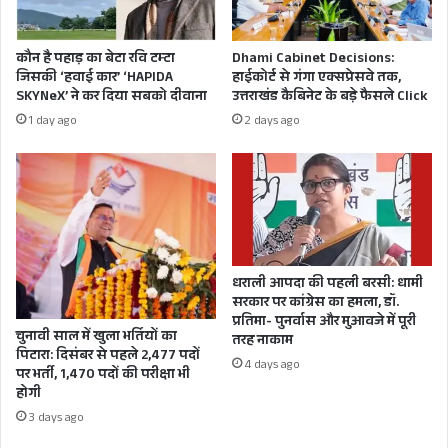
उपद्रवी
चहेते,
तत्त्वों
पंकज
पर
पांडेय
BJP
CHARDHAM TEMPLS
कौन है पहाड़ का बेटा रवि टम्टा
Dhami Cabinet Decisions:
तटस्थ
को
जिसकी ‘हवाई कार’ ‘HAPIDA
हाईकोर्ट से गंगा एक्सप्रेसवे तक,
कार्रवाई
'स्वीट'
CLP LEADER YASHPAL ARYA
SKYNeX’ ने कर दिया सबको दीवाना
उत्तराखंड कैबिनेट के बड़े फैसले Click
नहीं
पनिशमेंट,
1 day ago
2 days ago
की
क्या
CM PUSHKAR SINGH DHAMI
CONGRESS
गई
सीएस
तो
संधु
KARAN MAHARA
विकास
का
की
अब
NO ENTRY TO NON HINDUS
दौड़
नहीं
में
लग
UTTARAKHAND
पिछड़
रहा
धराली आपदा की पहली बरसी: धामी
जाएंगे
मन?
सरकार पर कांग्रेस का हमला, डॉ.
VERIFICATION OF ALL IN UTTARAKHAND
प्रतिमा- पुनर्वास और मुआवजे में पूरी
चुनावी साल में खुला भर्तियों का
तरह नाकाम
पिटारा: दिसंबर से पहले 2,477 पदों
4 days ago
पर भर्ती, 1,470 पदों की परीक्षा भी
होगी
3 days ago