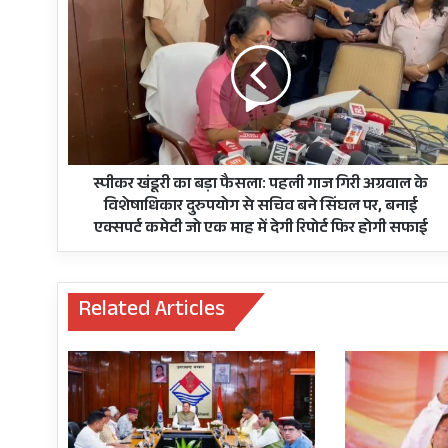
खंडूरी
का
बड़ा
फैसला:
पहली
गाज
गिरी
अग्रवाल
के
स्पीकर खंडूरी का बड़ा फैसला: पहली गाज गिरी अग्रवाल के
विशेषाधिकार
विशेषाधिकार दुरुपयोग से सचिव बने सिंघल पर, बनाई
दुरुपयोग
एक्सपर्ट कमेटी जो एक माह में देगी रिपोर्ट फिर होगी सफाई
से
सचिव
बने
Related Articles
सिंघल
पर,
बनाई
एक्सपर्ट
कमेटी
जो
एक