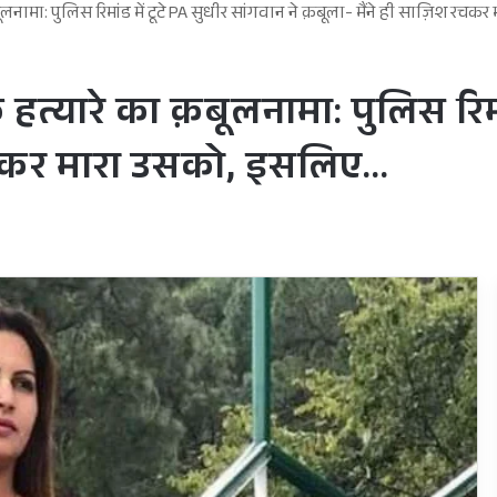
नामा: पुलिस रिमांड में टूटे PA सुधीर सांगवान ने क़बूला- मैंने ही साज़िश रच
्यारे का क़बूलनामा: पुलिस रिमां
श रचकर मारा उसको, इसलिए…