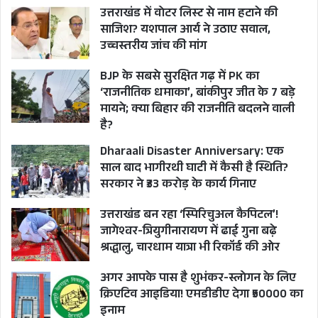
उत्तराखंड में वोटर लिस्ट से नाम हटाने की
साजिश? यशपाल आर्य ने उठाए सवाल,
उच्चस्तरीय जांच की मांग
BJP के सबसे सुरक्षित गढ़ में PK का
‘राजनीतिक धमाका’, बांकीपुर जीत के 7 बड़े
मायने; क्या बिहार की राजनीति बदलने वाली
है?
Dharaali Disaster Anniversary: एक
साल बाद भागीरथी घाटी में कैसी है स्थिति?
सरकार ने ₹33 करोड़ के कार्य गिनाए
उत्तराखंड बन रहा ‘स्पिरिचुअल कैपिटल’!
जागेश्वर-त्रियुगीनारायण में ढाई गुना बढ़े
श्रद्धालु, चारधाम यात्रा भी रिकॉर्ड की ओर
अगर आपके पास है शुभंकर-स्लोगन के लिए
क्रिएटिव आइडिया! एमडीडीए देगा ₹50000 का
इनाम