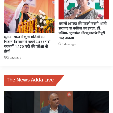
मनोज श्रीवास्तव, अनुसचिव रजनीश जैन मौजूद थे।
ABHINAV KUMAR IPS
धराली आपदा की पहली बरसी: धामी
सरकार पर कांग्रेस का हमला, डॉ.
CM PUSHKAR SINGH DHAMI
प्रतिमा- पुनर्वास और मुआवजे में पूरी
चुनावी साल में खुला भर्तियों का
तरह नाकाम
पिटारा: दिसंबर से पहले 2,477 पदों
UTTARAKHAND
3 days ago
पर भर्ती, 1,470 पदों की परीक्षा भी
होगी
UTTARAKHAND FILM CITY
2 days ago
The News Adda Live