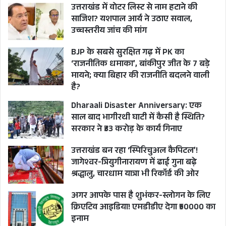
उत्तराखंड में वोटर लिस्ट से नाम हटाने की
साजिश? यशपाल आर्य ने उठाए सवाल,
उच्चस्तरीय जांच की मांग
BJP के सबसे सुरक्षित गढ़ में PK का
‘राजनीतिक धमाका’, बांकीपुर जीत के 7 बड़े
मायने; क्या बिहार की राजनीति बदलने वाली
है?
Dharaali Disaster Anniversary: एक
साल बाद भागीरथी घाटी में कैसी है स्थिति?
सरकार ने ₹33 करोड़ के कार्य गिनाए
उत्तराखंड बन रहा ‘स्पिरिचुअल कैपिटल’!
जागेश्वर-त्रियुगीनारायण में ढाई गुना बढ़े
श्रद्धालु, चारधाम यात्रा भी रिकॉर्ड की ओर
अगर आपके पास है शुभंकर-स्लोगन के लिए
क्रिएटिव आइडिया! एमडीडीए देगा ₹50000 का
इनाम