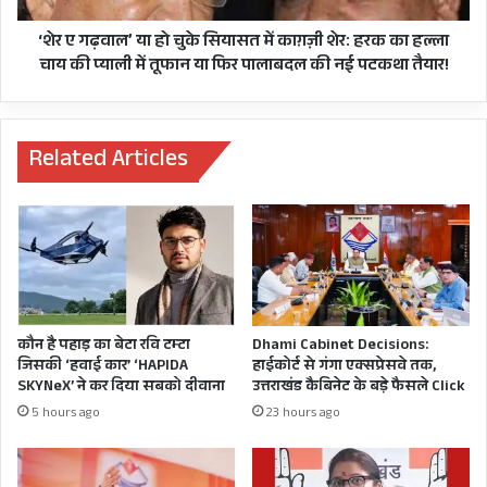
चयन एवं आगणन हेतु प्रस्ताव तैयार कर लिया जाए।
पढ़ाई
काग़ज़ी
की
शेर:
‘शेर ए गढ़वाल’ या हो चुके सियासत में काग़ज़ी शेर: हरक का हल्ला
अभिनव कुमार ने कहा कि ई-ऑफिस के रूप में विभाग का
हरक
चाय की प्याली में तूफान या फिर पालाबदल की नई पटकथा तैयार!
ढ़ाचा और अधिकांश सुविधाएं डिजिटल प्लेटफॉर्म पर
का
हल्ला
उपलब्ध कराया जाए।
चाय
की
Related Articles
बैठक में महानिदेशक सूचना रणवीर सिंह चौहान ने कहा
प्याली
में
कि वेबसाइट व अन्य माध्यम से नई प्रेस मान्यता
तूफान
नियमावली निर्माण के लिए आम सुझाव लिया जा रहा है।
या
फिर
इसी प्रकार नई फिल्म नीति बनने के पूर्व सम्बन्धित स्टेक
पालाबदल
होल्डर से सुझाव लिए जाएंगे। उन्होंने कहा कि पत्रकार
की
नई
कल्याण कोष के सम्बन्ध में शीघ्र ही मुख्यमंत्री के साथ
कौन है पहाड़ का बेटा रवि टम्टा
Dhami Cabinet Decisions:
पटकथा
जिसकी ‘हवाई कार’ ‘HAPIDA
हाईकोर्ट से गंगा एक्सप्रेसवे तक,
बैठक प्रस्तावित है।
तैयार!
SKYNeX’ ने कर दिया सबको दीवाना
उत्तराखंड कैबिनेट के बड़े फैसले Click
5 hours ago
23 hours ago
इस अवसर पर अपर निदेशक डॉ॰ अनिल चन्दोला, संयुक्त
निदेशक आशिष त्रिपाठी एवं के॰एस॰ चौहान, उपनिदेशक