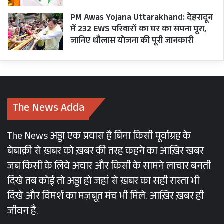
डटे हैं और कुमाऊं की सारी ‘टीम कोश्यारी’ चंपावत
में
कैंप
कर रही ताकि धामी की निर्विघ्न जीत सुनिश्चित हो सके।
PM Awas Yojana Uttarakhand: देहरादून
में 232 EWS परिवारों का घर का सपना पूरा,
भगतदा रेगुलर टच में रहकर पूरी सियासी पिक्चर पर नजर
जानिए धौलास योजना की पूरी जानकारी
बनाए हुए हैं ताकि पार्टी के कुछ विघ्नसंतोषी खटीमा का खेल
न दोहरा सकें।
The News Adda
The News अड्डा एक प्रयास है बिना किसी पूर्वाग्रह के
बेबाक़ी से ख़बर को ख़बर की तरह कहने का आख़िर खबर
जब किसी के लिये अचार और किसी के सामने लाचार बनती
दिखे तब कोई तो अड्डा हो जहां से ख़बर का सही रास्ता भी
दिखे और विमर्श का मज़बूत मंच भी मिले. आख़िर ख़बर ही
जीवन है.