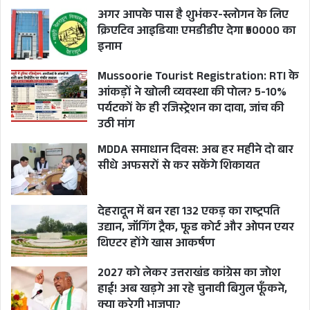
जुगाड़ करना चाहते थे।
अगर आपके पास है शुभंकर-स्लोगन के लिए
क्रिएटिव आइडिया! एमडीडीए देगा ₹50000 का
यही वजह है कि पहाड़ी मिज़ाज वाली चंपावत सीट को
इनाम
चुना गया जहां से धामी अब भविष्य की चुनावी भी
Mussoorie Tourist Registration: RTI के
राजनीति करेंगे और कैलाश गहतोड़ी अपने गृह़ क्षेत्र
आंकड़ों ने खोली व्यवस्था की पोल? 5-10%
लोहाघाट की तरफ लौट जाएँ तो आश्चर्य नहीं होगा। भुवन
पर्यटकों के ही रजिस्ट्रेशन का दावा, जांच की
कापड़ी के लिए भी यह राहत की खबर हो सकती है कि
उठी मांग
खटीमा में अब शायद उन्हें धामी जैसे दिग्गज से दोबारा न
MDDA समाधान दिवस: अब हर महीने दो बार
सीधे अफसरों से कर सकेंगे शिकायत
लड़ना पड़े!
धामी की चंपावत में जीत सुनिश्चित करने के लिए भगतदा
देहरादून में बन रहा 132 एकड़ का राष्ट्रपति
के इशारे पर ही आईएएस नरेंद्र सिंह भंडारी को डीएम
उद्यान, जॉगिंग ट्रैक, फूड कोर्ट और ओपन एयर
थिएटर होंगे खास आकर्षण
बनाकर भेजा गया तथा कैलाश गहतोड़ी के साथ अपने
विश्वस्त शिष्य और मंत्री चंदन राम दास की डयूटी लगाई
2027 को लेकर उत्तराखंड कांग्रेस का जोश
हाई! अब खड़गे आ रहे चुनावी बिगुल फूँकने,
गई। विधायक सुरेश गढ़िया भी चंपावत उपचुनाव को लेकर
क्या करेगी भाजपा?