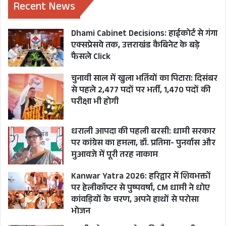
Recent News
यह भगतदा ही थे जिनपर भरोसा कर कुमाऊं को बाइस
Dhami Cabinet Decisions: हाईकोर्ट से गंगा
बैटल का अखाड़ा बनाया गया और न केवल हरदा की
एक्सप्रेसवे तक, उत्तराखंड कैबिनेट के बड़े
सफल घेराबंदी कर ली गई बल्कि भाजपा की सत्ता में
फैसले Click
वापसी का मार्ग भी प्रशस्त हो गया। सत्रह में सीएम बने
चुनावी साल में खुला भर्तियों का पिटारा: दिसंबर
त्रिवेंद्र सिंह रावत भी भगतदा कैंप से ही थे और अगर पुष्कर
से पहले 2,477 पदों पर भर्ती, 1,470 पदों की
सिंह धामी को दोबारा किंग बनाया गया तो इसके पीछे भी
परीक्षा भी होगी
किंगमेकर कोश्यारी ही रहे। भगतदा ने थारू वोटर्स के रुख
और खटीमा सीट के बदले मिज़ाज को भी समय रहते ताड़
धराली आपदा की पहली बरसी: धामी सरकार
पर कांग्रेस का हमला, डॉ. प्रतिमा- पुनर्वास और
लिया था।
मुआवजे में पूरी तरह नाकाम
इसी का परिणाम है कि धामी के लिए चंपावत सीट खाली
Kanwar Yatra 2026: हरिद्वार में शिवभक्तों
पर हेलीकॉप्टर से पुष्पवर्षा, CM धामी ने धोए
करने वाले कैलाश गहतोड़ी के चुनाव पूर्व सर्वे के नाम पर
कांवड़ियों के चरण, अपने हाथों से परोसा
कटते टिकट को बचाने के लिए भगतदा और मुख्यमंत्री ने ही
भोजन
पसीना बहाया था। कुमाऊं में अपनी टीम को लेकर बेहद