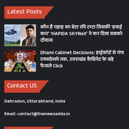
पहाड़ प्रदेश में भाजपा की बिग पिक्चर पर नजर दौड़ाएँ तो
Latest Posts
आज खंडूरी-निशंक कैंप कहीं एग्जिस्ट नहीं करते नजर
आते हैं। अलबत्ता एक जमाने में भगतदा के सियासी शिष्य
कौन है पहाड़ का बेटा रवि टम्टा जिसकी ‘हवाई
कार’ ‘HAPIDA SKYNeX’ ने कर दिया सबको
रहे पूर्व सीएम टीएसआर ही हैं जो सीएम धामी के लिए
दीवाना
किसी न किसी रूप में चुनौती पेश कर भगतदा की
Dhami Cabinet Decisions: हाईकोर्ट से गंगा
राजनीति को चैलेंज करते दिखते हैं।
एक्सप्रेसवे तक, उत्तराखंड कैबिनेट के बड़े
फैसले Click
Contact US
Dehradun, Uttarakhand, India
Email:-contact@thenewsadda.in