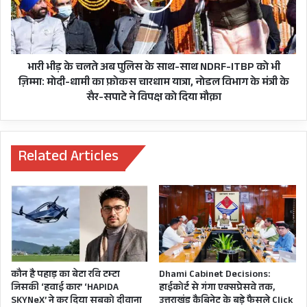
सिलेंडर
पुलिस
निशंक अर्थ से फ़र्श और फिर मोदी सरकार में मंत्री पाने
बांटने
के
का
साथ-
और गँवाने के दौर अर्श से फ़र्श पर आ चुके हैं।
फैसला
साथ
राजनीतिक,
NDRF-
भारी भीड़ के चलते अब पुलिस के साथ-साथ NDRF-ITBP को भी
अब न खंडूरी का धड़ा रहा न निशंक ही ध्रुव रह पाए हैं
कांग्रेस
ITBP
ज़िम्मा: मोदी-धामी का फ़ोकस चारधाम यात्रा, नोडल विभाग के मंत्री के
ने
को
सैर-सपाटे ने विपक्ष को दिया मौक़ा
लेकिन भगतदा आज भी महाराष्ट्र में होकर भी उत्तराखंड की
चुनाव
भी
सत्ता और राजनीति का रिमोट बखूबी थामे नजर आ रहे हैं।
आयोग
ज़िम्मा:
का
मोदी-
दरवाजा
धामी
Related Articles
खटखटा
का
उठाया
फ़ोकस
ये
चारधाम
गंभीर
यात्रा,
सवाल
नोडल
विभाग
के
मंत्री
कौन है पहाड़ का बेटा रवि टम्टा
Dhami Cabinet Decisions:
के
जिसकी ‘हवाई कार’ ‘HAPIDA
हाईकोर्ट से गंगा एक्सप्रेसवे तक,
सैर-
SKYNeX’ ने कर दिया सबको दीवाना
उत्तराखंड कैबिनेट के बड़े फैसले Click