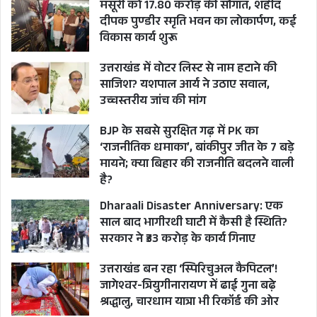
मसूरी को 17.80 करोड़ की सौगात, शहीद
संजीदा और सक्रिय रहे भगतदा ने ही सुरेश गढ़िया को
दीपक पुण्डीर स्मृति भवन का लोकार्पण, कई
टिकट दिलाया था और इस तरह धामी के लिए सीट डोनर्स
विकास कार्य शुरू
का प्लान भी तैयार कर लिया गया था। सीएम बनने के बाद
उत्तराखंड में वोटर लिस्ट से नाम हटाने की
धामी ने भी भगतदा के दिखाए रास्ते चलकर न केवल अपने
साजिश? यशपाल आर्य ने उठाए सवाल,
उच्चस्तरीय जांच की मांग
विरोधियों को बौना साबित कराया बल्कि दिल्ली दरबार को
भी अपना मुरीद बना डाला।
BJP के सबसे सुरक्षित गढ़ में PK का
‘राजनीतिक धमाका’, बांकीपुर जीत के 7 बड़े
धामी को उपचुनाव लड़ाने के लिए 22 सीटों से ऑफर आए
मायने; क्या बिहार की राजनीति बदलने वाली
है?
थे जिसमें प्रदेश अध्यक्ष मदन कौशिक की हरिद्वार सीट भी
Dharaali Disaster Anniversary: एक
शामिल है। कौशिक धामी को कम्फर्टेब्ल जीत दिलाकर
साल बाद भागीरथी घाटी में कैसी है स्थिति?
खुद राज्यसभा का रास्ता पकड़ना चाहते थे। ऐसे ही ऑफर
सरकार ने ₹33 करोड़ के कार्य गिनाए
कई और सीटों से भी थे जहां से सीएम के नाते धामी
उत्तराखंड बन रहा ‘स्पिरिचुअल कैपिटल’!
आसानी से जीत जाते लेकिन ‘गुरु’ भगतदा भविष्य की
जागेश्वर-त्रियुगीनारायण में ढाई गुना बढ़े
राजनीति के लिहाज से पुष्कर के लिए परमानेंट सीट का
श्रद्धालु, चारधाम यात्रा भी रिकॉर्ड की ओर