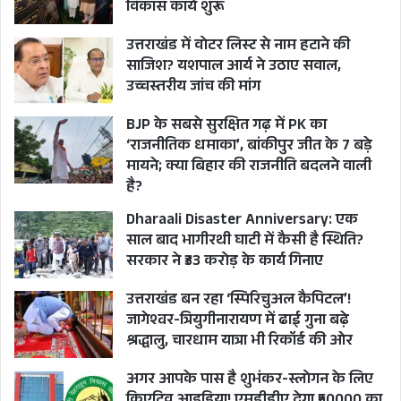
विकास कार्य शुरू
पदमाप समिति की अनुशंसा और वित्त
विभाग से परामर्श के बाद अध्यक्ष महोदय,
उत्तराखंड में वोटर लिस्ट से नाम हटाने की
साजिश? यशपाल आर्य ने उठाए सवाल,
पदों के बढ़ाने या घटाने का निर्णय कर सकते
उच्चस्तरीय जांच की मांग
हैं. यह नियमावली में निर्धारित प्रक्रिया है,
इसमें कहीं भी विशेषाधिकार का मामला नहीं
BJP के सबसे सुरक्षित गढ़ में PK का
‘राजनीतिक धमाका’, बांकीपुर जीत के 7 बड़े
है.
मायने; क्या बिहार की राजनीति बदलने वाली
है?
उत्तराखंड विधानसभा सचिवालय सेवा (भर्ती
Dharaali Disaster Anniversary: एक
तथा सेवा की शर्तें) की नियमावली 2011 की
साल बाद भागीरथी घाटी में कैसी है स्थिति?
धारा 6 में कहा गया है कि नियुक्तियाँ या तो
सरकार ने ₹33 करोड़ के कार्य गिनाए
सीधी भर्ती या पदोन्नति अथवा सेवा
उत्तराखंड बन रहा ‘स्पिरिचुअल कैपिटल’!
स्थानांतरण, प्रतिनियुक्ति एवं संविलीनिकरण
जागेश्वर-त्रियुगीनारायण में ढाई गुना बढ़े
द्वारा की जाएंगी. तदर्थ (adhoc) भर्ती का
श्रद्धालु, चारधाम यात्रा भी रिकॉर्ड की ओर
कोई प्रावधान ही नहीं है. जबकि जानकारी के
अगर आपके पास है शुभंकर-स्लोगन के लिए
अनुसार विधानसभा में अधिकांश भर्तियाँ