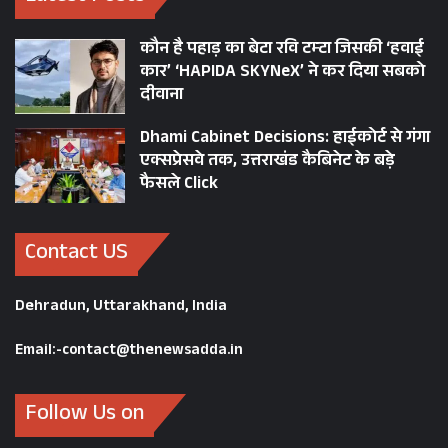
भाकपा(माले)
कौन है पहाड़ का बेटा रवि टम्टा जिसकी ‘हवाई
कार’ ‘HAPIDA SKYNeX’ ने कर दिया सबको
दीवाना
BJP
CM PUSHKAR SINGH DHAMI
Dhami Cabinet Decisions: हाईकोर्ट से गंगा
CONGRESS
CPIML
एक्सप्रेसवे तक, उत्तराखंड कैबिनेट के बड़े
फैसले Click
GOVIND SINGH KUNJWAL
HARISH RAWAT
Indresh Maikhuri
Contact US
PREMCHAND AGARWAL NEWS
Dehradun, Uttarakhand, India
SPEAKER RITU KHANDURI BHUSHAN
Email:-contact@thenewsadda.in
UTTARAKHAND
Follow Us on