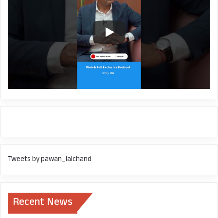
देहरादून.
महोदया,
उत्तराखंड विधानसभा में हुई नियुक्तियाँ चर्चा
का विषय बनी हुई हैं. जिस तरह की चीजें,
खास तौर पर कुछ चिट्ठियाँ सामने आई हैं,
उनसे यह संदेह और गहरा होता है कि इन
नियुक्तियों में पारदर्शिता का नितांत अभाव
रहा है और यह मनमाने तरीके से की गयी हैं.
इस बीच दो पूर्व माननीय अध्यक्षों- श्री प्रेम
चंद्र अग्रवाल और श्री गोविंद सिंह कुंजवाल
Tweets by pawan_lalchand
के बयान सामने आए हैं. दोनों के बयानों में
उनके अध्यक्ष पद पर रहते हुए बड़ी संख्या में
Recent News
नियुक्तियाँ करने की स्वीकारोक्ति है. दोनों ही