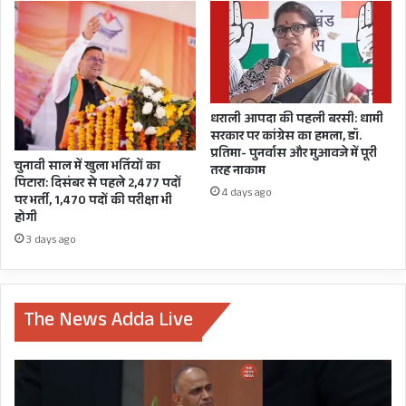
पीछे
धराली आपदा की पहली बरसी: धामी
सरकार पर कांग्रेस का हमला, डॉ.
प्रतिमा- पुनर्वास और मुआवजे में पूरी
चुनावी साल में खुला भर्तियों का
तरह नाकाम
पिटारा: दिसंबर से पहले 2,477 पदों
4 days ago
पर भर्ती, 1,470 पदों की परीक्षा भी
इन्द्रेश मैखुरी, गढ़वाल सचिव, भाकपा(माले)
होगी
3 days ago
The News Adda Live
प्रति,
माननीय अध्यक्ष महोदया,
उत्तराखंड विधानसभा,