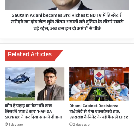
को
हिस्सेदारी
की है ताकि सच सामने आए और दोषियों को उनके किए
मांगा
खरीदने
की सजा मिल सके।
सहयोग,
का
Gautam Adani becomes 3rd Richest: NDTV में हिस्सेदारी
स्किल
दांव
खरीदने का दांव खेल चुके गौतम अडानी बने दुनिया के तीसरे सबसे
और
यहां पढ़िए हुबहू भाकपा (माले) गढ़वाल
खेल
बड़े रईस, अब बस इन दो अमीरों से पीछे
शिक्षा
चुके
सचिव इन्द्रेश मैखुरी द्वारा उत्तराखंड
सेक्टर
गौतम
में
अडानी
विधानसभा अध्यक्ष ऋतु खंडूरी भूषण को
भी
बने
Related Articles
मदद
दुनिया
लिखी गई चिट्ठी:
को
के
भरी
तीसरे
हामी
सबसे
बड़े
रईस,
अब
बस
कौन है पहाड़ का बेटा रवि टम्टा
Dhami Cabinet Decisions:
इन
जिसकी ‘हवाई कार’ ‘HAPIDA
हाईकोर्ट से गंगा एक्सप्रेसवे तक,
दो
SKYNeX’ ने कर दिया सबको दीवाना
उत्तराखंड कैबिनेट के बड़े फैसले Click
अमीरों
1 day ago
2 days ago
से