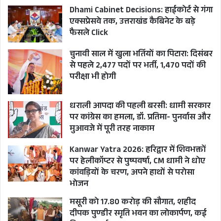
माननीय पूर्व अध्यक्षों का दावा है कि
Dhami Cabinet Decisions: हाईकोर्ट से गंगा
नियुक्तियाँ करना अध्यक्ष के तौर पर उनका
एक्सप्रेसवे तक, उत्तराखंड कैबिनेट के बड़े
विशेषाधिकार था. उनकी स्वीकारोक्ति में यह
फैसले Click
भी शामिल है कि उनके कार्यकाल में
चुनावी साल में खुला भर्तियों का पिटारा: दिसंबर
विधानसभा में नियुक्तियाँ, प्रतियोगी परीक्षा के
से पहले 2,477 पदों पर भर्ती, 1,470 पदों की
परीक्षा भी होगी
आधार पर नहीं हुई हैं.
महोदया, नियुक्ति करने को अध्यक्ष का
धराली आपदा की पहली बरसी: धामी सरकार
पर कांग्रेस का हमला, डॉ. प्रतिमा- पुनर्वास और
विशेषाधिकार बताना, सरासर गलत बयानी
मुआवजे में पूरी तरह नाकाम
है. विधानसभा में नियुक्तियों के लिए-
Kanwar Yatra 2026: हरिद्वार में शिवभक्तों
उत्तराखंड विधानसभा सचिवालय सेवा (भर्ती
पर हेलीकॉप्टर से पुष्पवर्षा, CM धामी ने धोए
तथा सेवा की शर्तें) की नियमावली 2011 है.
कांवड़ियों के चरण, अपने हाथों से परोसा
इस नियमावली में 2015 और 2016 में
भोजन
संशोधन हुए. इस नियमावली की धारा 5 में
मसूरी को 17.80 करोड़ की सौगात, शहीद
पदमाप निर्धारण समिति की व्यवस्था है.
दीपक पुण्डीर स्मृति भवन का लोकार्पण, कई