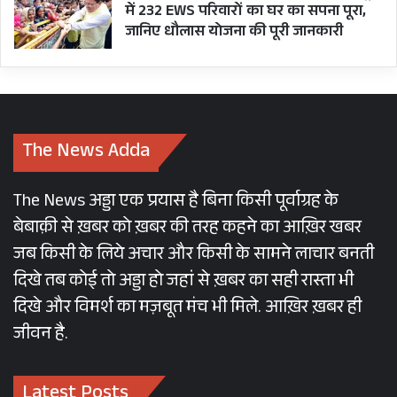
दो माननीय पूर्व अध्यक्षों के बयानों से स्पष्ट
में 232 EWS परिवारों का घर का सपना पूरा,
है कि विधानसभा में मनमाने और अपारदर्शी
जानिए धौलास योजना की पूरी जानकारी
तरीके से नियुक्तियाँ की गयी हैं. राज्य के
मुख्यमंत्री महोदय भी विधानसभा में हुई
नियुक्तियों की जांच किए जाने के पक्ष में
बयान दे चुके हैं. अतः आपसे निवेदन है कि
The News Adda
विधानसभा में राज्य गठन के बाद अब तक
हुई तमाम नियुक्तियों की स्वतंत्र एवं निष्पक्ष
The News अड्डा एक प्रयास है बिना किसी पूर्वाग्रह के
जांच, किसी राज्य से बाहर की एजेंसी से, उच्च
बेबाक़ी से ख़बर को ख़बर की तरह कहने का आख़िर खबर
न्यायालय के न्यायाधीश की निगरानी में
जब किसी के लिये अचार और किसी के सामने लाचार बनती
कराए जाने का आदेश देने की कृपा करें.
दिखे तब कोई तो अड्डा हो जहां से ख़बर का सही रास्ता भी
सधन्यवाद,
दिखे और विमर्श का मज़बूत मंच भी मिले. आख़िर ख़बर ही
सहयोगाकांक्षी,
जीवन है.
इन्द्रेश मैखुरी
गढ़वाल सचिव
Latest Posts