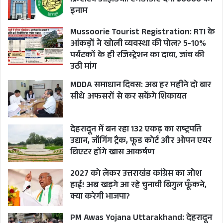
क्रिएटिव आइडिया! एमडीडीए देगा ₹50000 का
इनाम
तदर्थ ही की गयी हैं. यह नियमावली का
सीधा उल्लंघन है.
Mussoorie Tourist Registration: RTI के
आंकड़ों ने खोली व्यवस्था की पोल? 5-10%
पर्यटकों के ही रजिस्ट्रेशन का दावा, जांच की
महोदय, माननीय पूर्व अध्यक्ष श्री गोविंद सिंह
उठी मांग
कुंजवाल का अखबारों में बयान छपा है कि
MDDA समाधान दिवस: अब हर महीने दो बार
उन्होंने योग्यता के अनुसार अपने बेटे और बहू
सीधे अफसरों से कर सकेंगे शिकायत
को विधानसभा में नियुक्ति दी. उनके बयान से
स्पष्ट है कि विधानसभा में निर्धारित नियुक्ति
देहरादून में बन रहा 132 एकड़ का राष्ट्रपति
प्रक्रिया की अवहेलना करके, मनमाने तरीके
उद्यान, जॉगिंग ट्रैक, फूड कोर्ट और ओपन एयर
से नियुक्ति दी गयी है. अगर ऐसा न होता तो
थिएटर होंगे खास आकर्षण
माननीय पूर्व अध्यक्ष श्री कुंजवाल जी स्पष्ट
2027 को लेकर उत्तराखंड कांग्रेस का जोश
करते कि उनके बेटे और बहू ने प्रतियोगी
हाई! अब खड़गे आ रहे चुनावी बिगुल फूँकने,
परीक्षा उत्तीर्ण कर नियुक्ति पायी है.
क्या करेगी भाजपा?
PM Awas Yojana Uttarakhand: देहरादून