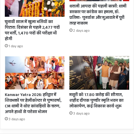
कहता
धराली आपदा की पहली बरसी: धामी
है
मुख्यमंत्री ने मां पूर्णागिरि धाम में संचालित विकास कार्यों
सरकार पर कांग्रेस का हमला, डॉ.
सर्वे
प्रतिमा- पुनर्वास और मुआवजे में पूरी
त्वरित करने के भी निर्देश दिए। उन्होंने कहा कि
चुनावी साल में खुला भर्तियों का
तरह नाकाम
पिटारा: दिसंबर से पहले 2,477 पदों
जनभावनाओं को ध्यान में रखते हुए यहां श्रद्धालुओं के लिए
2 days ago
पर भर्ती, 1,470 पदों की परीक्षा भी
सभी आवश्यक सुविधाएं जल्द से जल्द सुदृढ़ किया जाना
होगी
1 day ago
जरूरी है।
बैठक में मुख्य सचिव डा. एस एस संधू, पुलिस महानिदेशक
अशोक कुमार, अपर मुख्य सचिव राधा रतूड़ी तथा अन्य
वरिष्ठ अधिकारी उपस्थित थे।
Kanwar Yatra 2026: हरिद्वार में
मसूरी को 17.80 करोड़ की सौगात,
सूरजकुंड में गृह मंत्रियों के चिंतन शिविर में सीएम धामी होंगे
शिवभक्तों पर हेलीकॉप्टर से पुष्पवर्षा,
शहीद दीपक पुण्डीर स्मृति भवन का
CM धामी ने धोए कांवड़ियों के चरण,
लोकार्पण, कई विकास कार्य शुरू
शामिल, तैयारियों को लेकर समीक्षा बैठक
अपने हाथों से परोसा भोजन
3 days ago
3 days ago
मुख्यमंत्री पुष्कर सिंह धामी ने मंगलवार को सचिवालय में