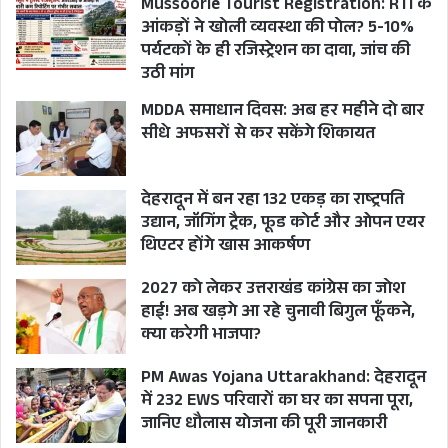
Mussoorie Tourist Registration: RTI के
आंकड़ों ने खोली व्यवस्था की पोल? 5-10%
पर्यटकों के ही रजिस्ट्रेशन का दावा, जांच की
उठी मांग
MDDA समाधान दिवस: अब हर महीने दो बार
सीधे अफसरों से कर सकेंगे शिकायत
देहरादून में बन रहा 132 एकड़ का राष्ट्रपति
उद्यान, जॉगिंग ट्रैक, फूड कोर्ट और ओपन एयर
थिएटर होंगे खास आकर्षण
2027 को लेकर उत्तराखंड कांग्रेस का जोश
हाई! अब खड़गे आ रहे चुनावी बिगुल फूँकने,
क्या करेगी भाजपा?
PM Awas Yojana Uttarakhand: देहरादून
में 232 EWS परिवारों का घर का सपना पूरा,
जानिए धौलास योजना की पूरी जानकारी