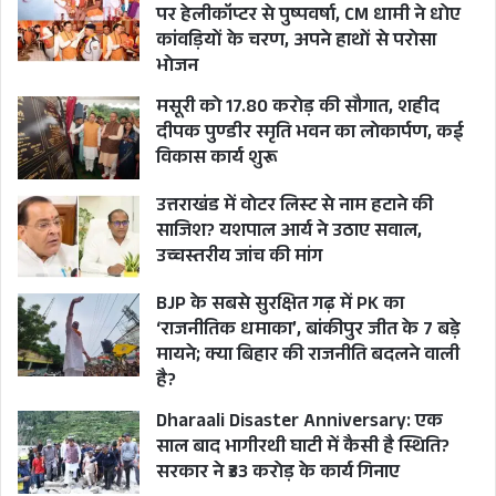
पर हेलीकॉप्टर से पुष्पवर्षा, CM धामी ने धोए
कांवड़ियों के चरण, अपने हाथों से परोसा
भोजन
मसूरी को 17.80 करोड़ की सौगात, शहीद
दीपक पुण्डीर स्मृति भवन का लोकार्पण, कई
CORONA CASES IN CHINA
विकास कार्य शुरू
COVID 19 PANDEMIC NEWS
उत्तराखंड में वोटर लिस्ट से नाम हटाने की
साजिश? यशपाल आर्य ने उठाए सवाल,
COVID CASES IN CHINA
उच्चस्तरीय जांच की मांग
HEALTH MINISTRY ALERT STATES
BJP के सबसे सुरक्षित गढ़ में PK का
‘राजनीतिक धमाका’, बांकीपुर जीत के 7 बड़े
मायने; क्या बिहार की राजनीति बदलने वाली
है?
Dharaali Disaster Anniversary: एक
साल बाद भागीरथी घाटी में कैसी है स्थिति?
सरकार ने ₹33 करोड़ के कार्य गिनाए