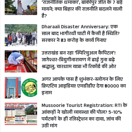
‘राजनीतिक धमाका’, बांकीपुर जीत के 7 बड़े
मायने; क्या बिहार की राजनीति बदलने वाली
है?
Dharaali Disaster Anniversary: एक
साल बाद भागीरथी घाटी में कैसी है स्थिति?
सरकार ने ₹33 करोड़ के कार्य गिनाए
उत्तराखंड बन रहा ‘स्पिरिचुअल कैपिटल’!
जागेश्वर-त्रियुगीनारायण में ढाई गुना बढ़े
श्रद्धालु, चारधाम यात्रा भी रिकॉर्ड की ओर
अगर आपके पास है शुभंकर-स्लोगन के लिए
क्रिएटिव आइडिया! एमडीडीए देगा ₹50000 का
इनाम
Mussoorie Tourist Registration: RTI के
आंकड़ों ने खोली व्यवस्था की पोल? 5-10%
पर्यटकों के ही रजिस्ट्रेशन का दावा, जांच की
उठी मांग