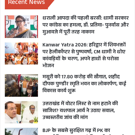
Recent News
आवास नियमावली में किया गया संशोधन। 6 लाख की
धराली आपदा की पहली बरसी: धामी सरकार
राशि को 9 चरणों में दी जाएगी। पहले यह राशि 7 चरणों में
पर कांग्रेस का हमला, डॉ. प्रतिमा- पुनर्वास और
दी जाती थी।
मुआवजे में पूरी तरह नाकाम
Kanwar Yatra 2026: हरिद्वार में शिवभक्तों
माध्यमिक शिक्षा विभाग के अंर्तगत अशासकीय विद्यालयों
पर हेलीकॉप्टर से पुष्पवर्षा, CM धामी ने धोए
में भर्ती प्रक्रिया पर कैबिनेट की रोक के लिए उच्च शिक्षा में
कांवड़ियों के चरण, अपने हाथों से परोसा
बनाई गई समिति करेगी समीक्षा।
भोजन
मसूरी को 17.80 करोड़ की सौगात, शहीद
फैमली कोर्ट में चाइल्ड काउंसलर और जनरल काउंसलर के
दीपक पुण्डीर स्मृति भवन का लोकार्पण, कई
विकास कार्य शुरू
पद बड़ाए जायेंगे। कोर्ट के आदेशों पर 4 जनपद देहरादून,
हरिद्वार, उधमसिंहनगर, व नैनीताल में बड़ाए जायेंगे।
उत्तराखंड में वोटर लिस्ट से नाम हटाने की
साजिश? यशपाल आर्य ने उठाए सवाल,
उच्चस्तरीय जांच की मांग
BJP के सबसे सुरक्षित गढ़ में PK का