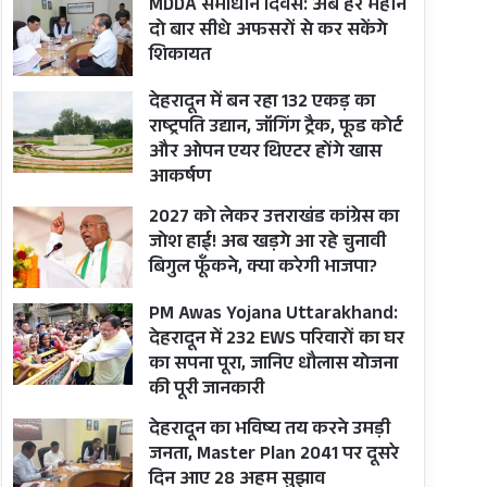
MDDA समाधान दिवस: अब हर महीने
दो बार सीधे अफसरों से कर सकेंगे
शिकायत
देहरादून में बन रहा 132 एकड़ का
राष्ट्रपति उद्यान, जॉगिंग ट्रैक, फूड कोर्ट
और ओपन एयर थिएटर होंगे खास
आकर्षण
2027 को लेकर उत्तराखंड कांग्रेस का
जोश हाई! अब खड़गे आ रहे चुनावी
बिगुल फूँकने, क्या करेगी भाजपा?
PM Awas Yojana Uttarakhand:
देहरादून में 232 EWS परिवारों का घर
का सपना पूरा, जानिए धौलास योजना
की पूरी जानकारी
देहरादून का भविष्य तय करने उमड़ी
जनता, Master Plan 2041 पर दूसरे
दिन आए 28 अहम सुझाव